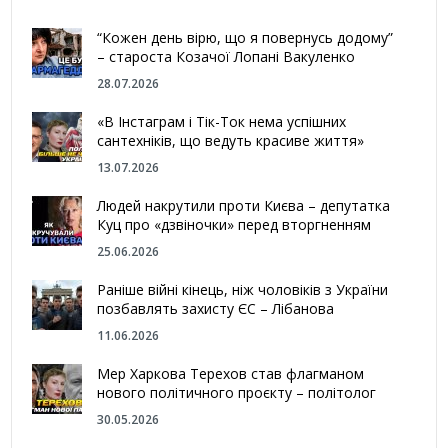
“Кожен день вірю, що я повернусь додому”
– староста Козачої Лопані Вакуленко
28.07.2026
«В Інстаграм і Тік-Ток нема успішних
сантехніків, що ведуть красиве життя»
13.07.2026
Людей накрутили проти Києва – депутатка
Куц про «дзвіночки» перед вторгненням
25.06.2026
Раніше війні кінець, ніж чоловіків з України
позбавлять захисту ЄС – Лібанова
11.06.2026
Мер Харкова Терехов став флагманом
нового політичного проєкту – політолог
30.05.2026