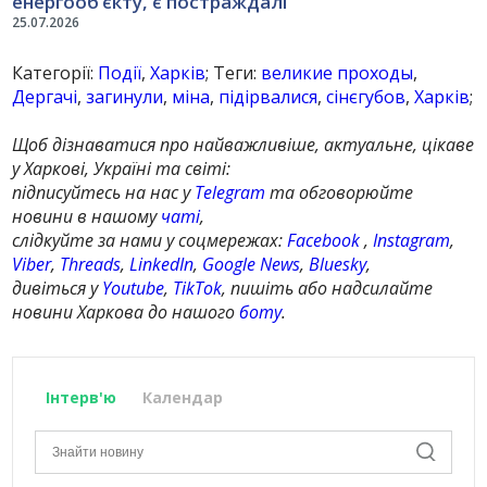
енергооб’єкту, є постраждалі
25.07.2026
Категорії:
Події
,
Харків
; Теги:
великие проходы
,
Дергачі
,
загинули
,
міна
,
підірвалися
,
сінєгубов
,
Харків
;
Щоб дізнаватися про найважливіше, актуальне, цікаве
у Харкові, Україні та світі:
підписуйтесь на нас у
Telegram
та обговорюйте
новини в нашому
чаті
,
слідкуйте за нами у соцмережах:
Facebook
,
Instagram
,
Viber
,
Threads
,
LinkedIn
,
Google News
,
Bluesky
,
дивіться у
Youtube
,
TikTok
, пишіть або надсилайте
новини Харкова до нашого
боту
.
Інтерв'ю
Календар