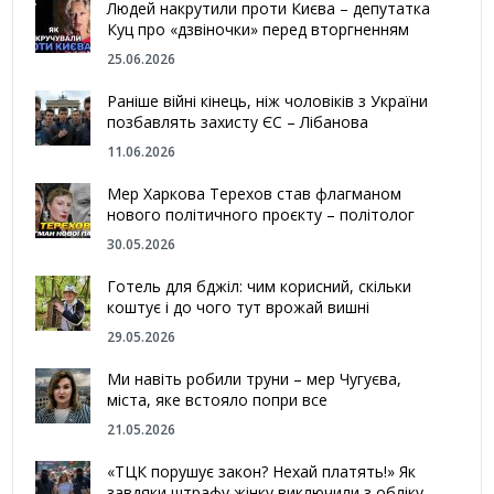
Людей накрутили проти Києва – депутатка
Куц про «дзвіночки» перед вторгненням
25.06.2026
Раніше війні кінець, ніж чоловіків з України
позбавлять захисту ЄС – Лібанова
11.06.2026
Мер Харкова Терехов став флагманом
нового політичного проєкту – політолог
30.05.2026
Готель для бджіл: чим корисний, скільки
коштує і до чого тут врожай вишні
29.05.2026
Ми навіть робили труни – мер Чугуєва,
міста, яке встояло попри все
21.05.2026
«ТЦК порушує закон? Нехай платять!» Як
завдяки штрафу жінку виключили з обліку