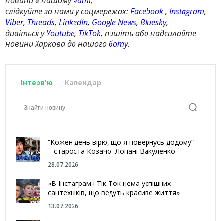
новини в нашому
чаті
,
слідкуйте за нами у соцмережах:
Facebook
,
Instagram
,
Viber
,
Threads
,
LinkedIn
,
Google News
,
Bluesky
,
дивіться у
Youtube
,
TikTok
, пишіть або надсилайте
новини Харкова до нашого
боту
.
Інтерв'ю
Календар
“Кожен день вірю, що я повернусь додому”
– староста Козачої Лопані Вакуленко
28.07.2026
«В Інстаграм і Тік-Ток нема успішних
сантехніків, що ведуть красиве життя»
13.07.2026