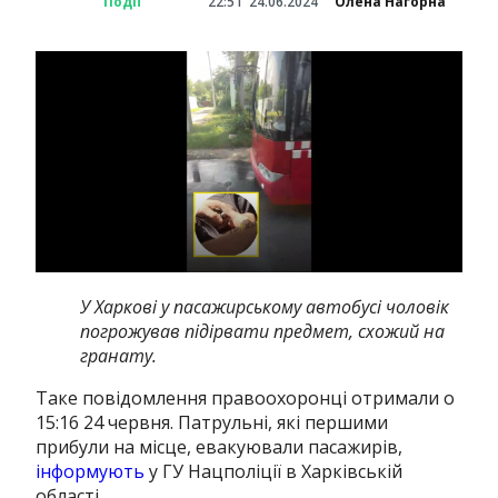
Події
22:51
24.06.2024
Олена Нагорна
У Харкові у пасажирському автобусі чоловік
погрожував підірвати предмет, схожий на
гранату.
Таке повідомлення правоохоронці отримали о
15:16 24 червня. Патрульні, які першими
прибули на місце, евакуювали пасажирів,
інформують
у ГУ Нацполіції в Харківській
області.