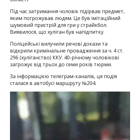
Під час затримання чоловік підірвав предмет,
яким погрожував людям. Це був імітаційний
шумовий пристрій для гри у страйкбол.
Виявилося, що хуліган був напідпитку.
Поліцейські вилучили речові докази та
відкрили кримінальне провадження за ч. 4 ст.
296 (хуліганство) ККУ. 40-річному чоловікові
загрожує від трьох до семи років тюрми.
За інформацією телеграм-каналів, ця подія
сталася в автобусі маршруту №204.
Відеопрогравач