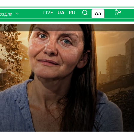
LIVE
UA
RU
розділи
Aa