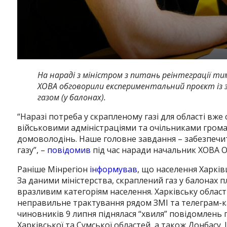
На нараді з міністром з питань реінтеграції т
ХОВА обговорили експериментальний проєкт із
газом (у балонах).
“Наразі потреба у скрапленому газі для області вж
військовими адміністраціями та очільниками грома
домоволодінь. Наше головне завдання – забезпечит
газу”, –
повідомив
під час наради начальник ХОВА О
Раніше Мінрегіон
інформував
, що населення Харкі
За даними міністерства, скраплений газ у балонах 
вразливим категоріям населення. Харківську област
неправильне трактування рядом ЗМІ та телеграм-кан
чиновників 9 липня піднялася “хвиля” повідомлень 
Харківської та Сумської областей, а також Донбасу.