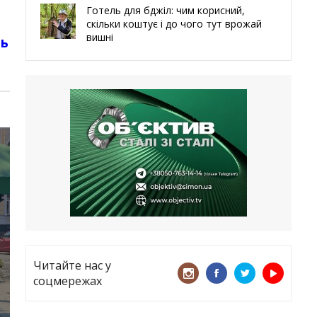
Готель для бджіл: чим корисний,
скільки коштує і до чого тут врожай
вишні
ть
29.05.2026
Ми навіть робили труни – мер
Чугуєва, міста, яке встояло попри
все
21.05.2026
«ТЦК порушує закон? Нехай
платять!» Як завдяки штрафу жінку
виключили з обліку
15.05.2026
Читайте нас у
соцмережах