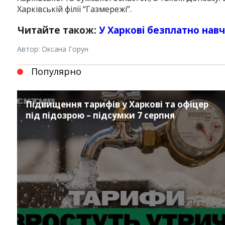
Харківській філії “Газмережі”.
Читайте також:
У Харкові безплатно нав
Автор: Оксана Горун
Популярно
Підвищення тарифів у Харкові та офіцер
під підозрою – підсумки 7 серпня
Instagram
Facebook
Twitter
Youtube