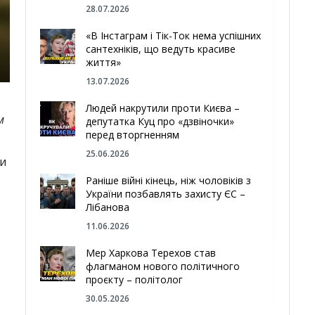
28.07.2026
«В Інстаграм і Тік-Ток нема успішних
сантехніків, що ведуть красиве
життя»
13.07.2026
Людей накрутили проти Києва –
м
депутатка Куц про «дзвіночки»
перед вторгненням
25.06.2026
ми
Раніше війні кінець, ніж чоловіків з
України позбавлять захисту ЄС –
Лібанова
11.06.2026
Мер Харкова Терехов став
флагманом нового політичного
проєкту – політолог
30.05.2026