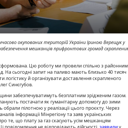
имчасово окупованих територій України Іриною Верещук у
 забезпечення мешканців прифронтових громад скраплени
е сформована. Цю роботу ми провели спільно з районни
д. На сьогодні запит на паливо мають близько 40 тисяч
и логістику й організувати доставлення скрапленого
лег Синєгубов.
вщини забезпечуватимуть безплатним зрідженим газом.
планують постачати як гуманітарну допомогу до зими
ь обрали пілотною у реалізації цього проєкту. Через
алів інформації Мінрегіону та заяв українських
про те, що плату за газ скасують усім мешканцям
 Ці повідомлення не відповідають дійсності,
заявили
у