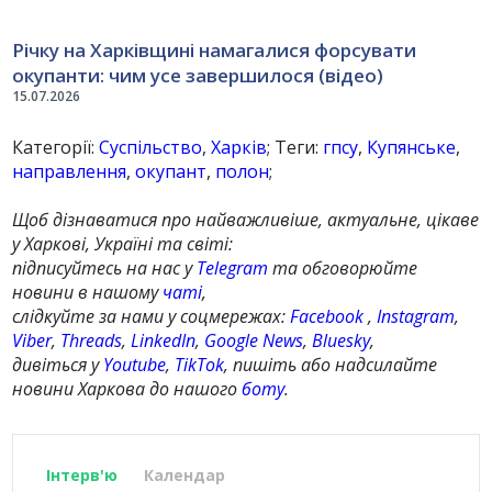
Річку на Харківщині намагалися форсувати
окупанти: чим усе завершилося (відео)
15.07.2026
Категорії:
Суспільство
,
Харків
; Теги:
гпсу
,
Купянське
,
направлення
,
окупант
,
полон
;
Щоб дізнаватися про найважливіше, актуальне, цікаве
у Харкові, Україні та світі:
підписуйтесь на нас у
Telegram
та обговорюйте
новини в нашому
чаті
,
слідкуйте за нами у соцмережах:
Facebook
,
Instagram
,
Viber
,
Threads
,
LinkedIn
,
Google News
,
Bluesky
,
дивіться у
Youtube
,
TikTok
, пишіть або надсилайте
новини Харкова до нашого
боту
.
Інтерв'ю
Календар