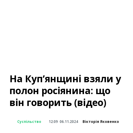
На Куп’янщині взяли у
полон росіянина: що
він говорить (відео)
Суспільство
12:09
06.11.2024
Вікторія Яковенко