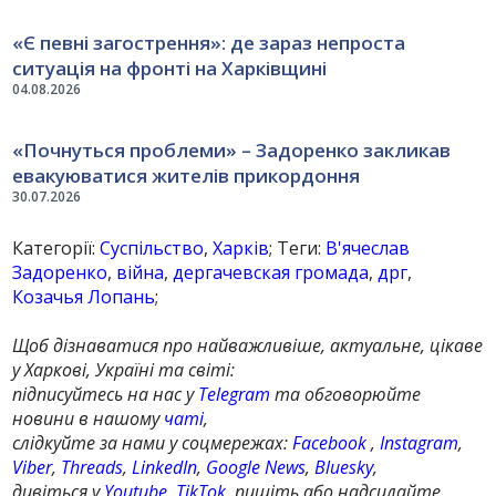
«Є певні загострення»: де зараз непроста
ситуація на фронті на Харківщині
04.08.2026
«Почнуться проблеми» – Задоренко закликав
евакуюватися жителів прикордоння
30.07.2026
Категорії:
Суспільство
,
Харків
; Теги:
В'ячеслав
Задоренко
,
війна
,
дергачевская громада
,
дрг
,
Козачья Лопань
;
Щоб дізнаватися про найважливіше, актуальне, цікаве
у Харкові, Україні та світі:
підписуйтесь на нас у
Telegram
та обговорюйте
новини в нашому
чаті
,
слідкуйте за нами у соцмережах:
Facebook
,
Instagram
,
Viber
,
Threads
,
LinkedIn
,
Google News
,
Bluesky
,
дивіться у
Youtube
,
TikTok
, пишіть або надсилайте