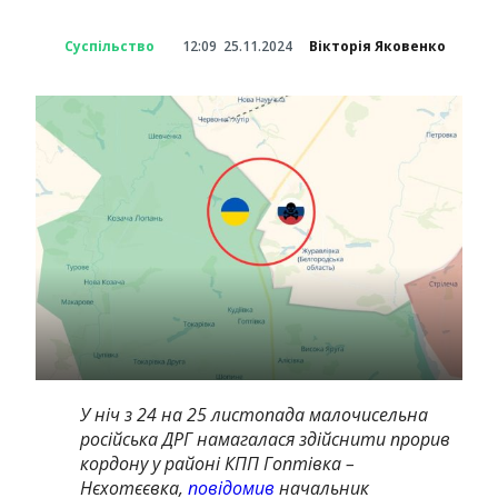
Суспільство
12:09
25.11.2024
Вікторія Яковенко
У ніч з 24 на 25 листопада малочисельна
російська ДРГ намагалася здійснити прорив
кордону у районі КПП Гоптівка –
Нєхотєєвка,
повідомив
начальник