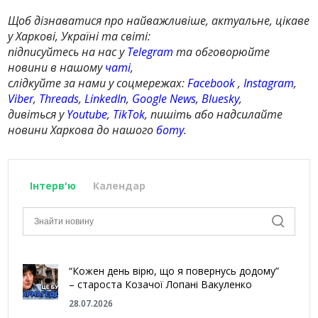
Щоб дізнаватися про найважливіше, актуальне, цікаве
у Харкові, Україні та світі:
підписуйтесь на нас у
Telegram
та обговорюйте
новини в нашому
чаті
,
слідкуйте за нами у соцмережах:
Facebook
,
Instagram
,
Viber
,
Threads
,
LinkedIn
,
Google News
,
Bluesky
,
дивіться у
Youtube
,
TikTok
, пишіть або надсилайте
новини Харкова до нашого
боту
.
Інтерв'ю
Календар
“Кожен день вірю, що я повернусь додому”
– староста Козачої Лопані Вакуленко
28.07.2026