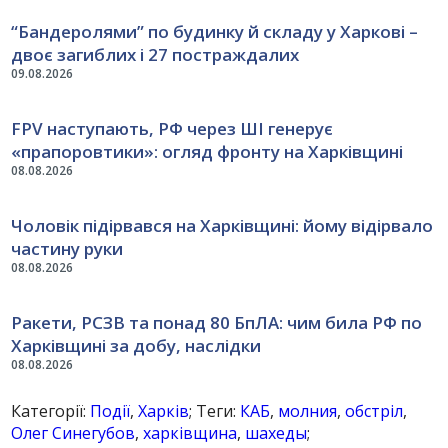
“Бандеролями” по будинку й складу у Харкові –
двоє загиблих і 27 постраждалих
09.08.2026
FPV наступають, РФ через ШІ генерує
«прапоровтики»: огляд фронту на Харківщині
08.08.2026
Чоловік підірвався на Харківщині: йому відірвало
частину руки
08.08.2026
Ракети, РСЗВ та понад 80 БпЛА: чим била РФ по
Харківщині за добу, наслідки
08.08.2026
Категорії:
Події
,
Харків
; Теги:
КАБ
,
молния
,
обстріл
,
Олег Синегубов
,
харківщина
,
шахеды
;