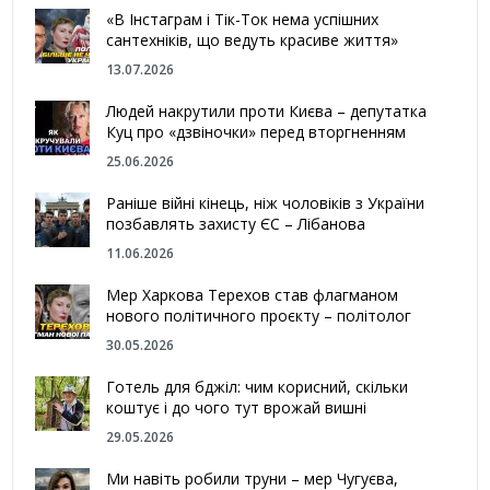
«В Інстаграм і Тік-Ток нема успішних
сантехніків, що ведуть красиве життя»
13.07.2026
Людей накрутили проти Києва – депутатка
Куц про «дзвіночки» перед вторгненням
25.06.2026
Раніше війні кінець, ніж чоловіків з України
позбавлять захисту ЄС – Лібанова
11.06.2026
Мер Харкова Терехов став флагманом
нового політичного проєкту – політолог
30.05.2026
Готель для бджіл: чим корисний, скільки
коштує і до чого тут врожай вишні
29.05.2026
Ми навіть робили труни – мер Чугуєва,