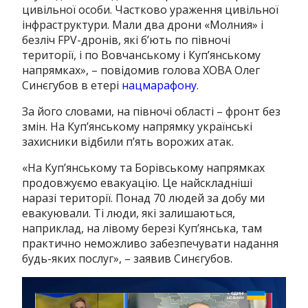
цивільної особи. Частково ураження цивільної
інфраструктури. Мали два дрони «Молния» і
безліч FPV-дронів, які б’ють по півночі
території, і по Вовчанському і Куп’янському
напрямках», – повідомив голова ХОВА Олег
Синєгубов в етері
нацмарафону
.
За його словами, на півночі області – фронт без
змін. На Куп’янському напрямку українські
захисники відбили п’ять ворожих атак.
«На Куп’янському та Борівському напрямках
продовжуємо евакуацію. Це найскладніші
наразі території. Понад 70 людей за добу ми
евакуювали. Ті люди, які залишаються,
наприклад, на лівому березі Куп’янська, там
практично неможливо забезпечувати надання
будь-яких послуг», – заявив Синєгубов.
Відеопрогравач