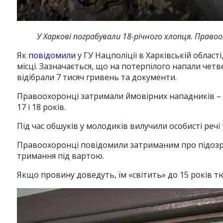
У Харкові пограбували 18-річного хлопця. Право
Як
повідомили
у ГУ Нацполіції в Харківській област
місці. Зазначається, що на потерпілого напали чет
відібрали 7 тисяч гривень та документи.
Правоохоронці затримали ймовірних нападників – 
17 і 18 років.
Під час обшуків у молодиків вилучили особисті речі 
Правоохоронці повідомили затриманим про підозру в
тримання під вартою.
Якщо провину доведуть, їм «світить» до 15 років т