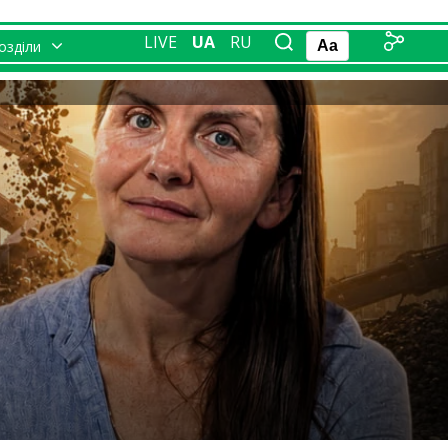
LIVE
UA
RU
розділи
Aa