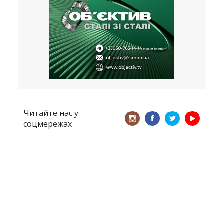
все
21.05.2026
«ТЦК порушує закон? Нехай
платять!» Як завдяки штрафу жінку
виключили з обліку
15.05.2026
Читайте нас у
соцмережах