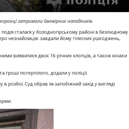
охоронці затримали ймовірних нападників.
і, подія сталася у Холодногірському районі в безлюдному
веро незнайомців: завдали йому тілесних ушкоджень,
ними виявилися двоє 16-річних хлопців, а також юнаки
та гроші потерпілого, додали у поліції.
 розбої. Суд обрав їм запобіжний захід у вигляді
юрми.