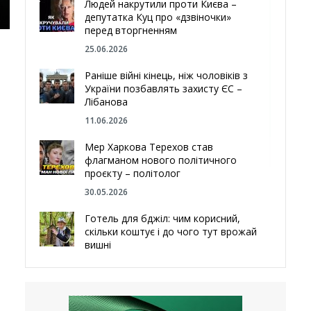
Людей накрутили проти Києва –
депутатка Куц про «дзвіночки»
перед вторгненням
25.06.2026
Раніше війні кінець, ніж чоловіків з
України позбавлять захисту ЄС –
Лібанова
11.06.2026
Мер Харкова Терехов став
флагманом нового політичного
проєкту – політолог
30.05.2026
Готель для бджіл: чим корисний,
скільки коштує і до чого тут врожай
вишні
29.05.2026
Ми навіть робили труни – мер
Чугуєва, міста, яке встояло попри