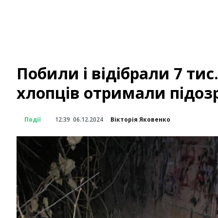
Побили і відібрали 7 тис.
хлопців отримали підоз
Події
12:39
06.12.2024
Вікторія Яковенко