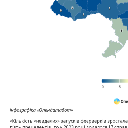
Instagram
Facebook
Twitter
Youtube
Інфографіка «Опендатабот»
«Кількість «невдалих» запусків феєрверків зростала
п’ять прецедентів, то у 2023 році додалося 17 справ,