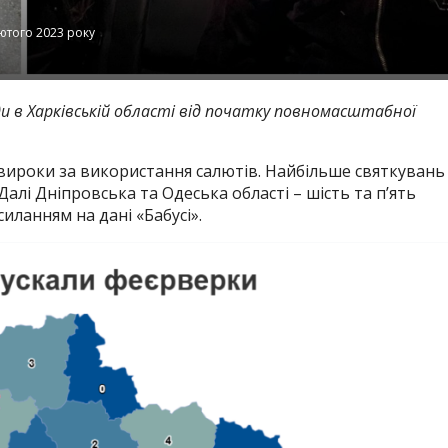
лютого 2023 року
ди в Харківській області від початку повномасштабної
 вироки за використання салютів. Найбільше святкувань 
Далі Дніпровська та Одеська області – шість та п’ять
иланням на дані «Бабусі».