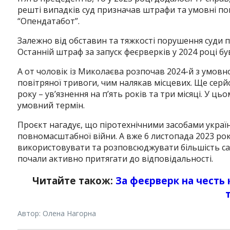
решті випадків суд призначав штрафи та умовні по
“Опендатабот”.
Залежно від обставин та тяжкості порушення суди п
Останній штраф за запуск феєрверків у 2024 році бу
А от чоловік із Миколаєва розпочав 2024-й з умовно
повітряної тривоги, чим налякав місцевих. Ще сер
року – ув’язнення на п’ять років та три місяці. У ц
умовний термін.
Проєкт нагадує, що піротехнічними засобами укра
повномасштабної війни. А вже 6 листопада 2023 рок
використовувати та розповсюджувати більшість салю
почали активно притягати до відповідальності.
Читайте також:
За феєрверк на честь к
Автор: Олена Нагорна