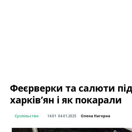
Феєрверки та салюти під 
харків’ян і як покарали
Суспільство
14:01
04.01.2025
Олена Нагорна