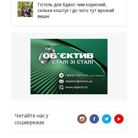
Готель для бджіл: чим корисний,
скільки коштує і до чого тут врожай
вишні
29.05.2026
Ми навіть робили труни – мер
Чугуєва, міста, яке встояло попри
все
21.05.2026
«ТЦК порушує закон? Нехай
платять!» Як завдяки штрафу жінку
виключили з обліку
15.05.2026
Читайте нас у
соцмережах