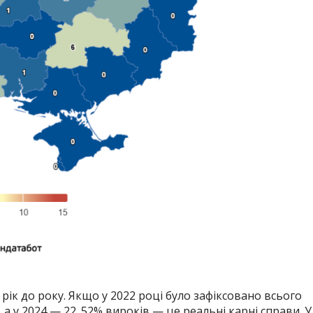
 рік до року. Якщо у 2022 році було зафіксовано всього
 а у 2024 — 22. 52% вироків — це реальні карні справи. У