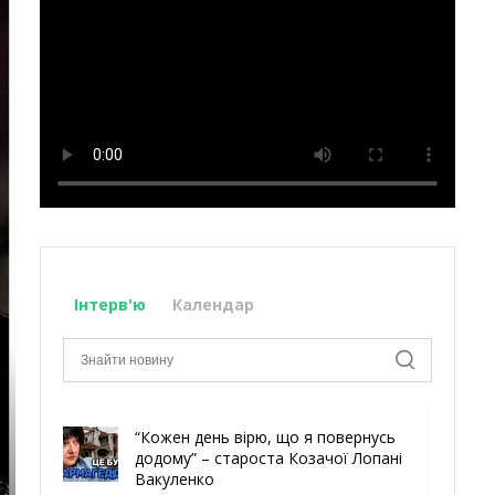
Інтерв'ю
Календар
“Кожен день вірю, що я повернусь
додому” – староста Козачої Лопані
Вакуленко