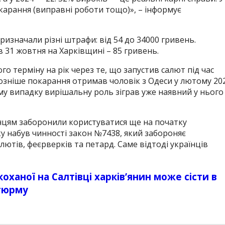
карання (виправні роботи тощо)», – інформує
ризначали різні штрафи: від 54 до 34000 гривень.
в 31 жовтня на Харківщині – 85 гривень.
го терміну на рік через те, що запустив салют під час
йозніше покарання отримав чоловік з Одеси у лютому 20
ьому випадку вирішальну роль зіграв уже наявний у нього
їнцям заборонили користуватися ще на початку
у набув чинності закон №7438, який забороняє
тів, феєрверків та петард. Саме відтоді українців
оханої на Салтівці харків’янин може сісти в
тюрму