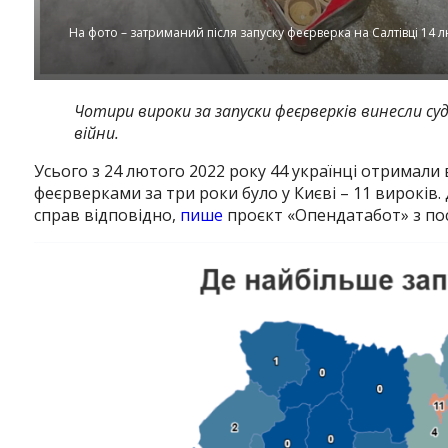
На фото – затриманий після запуску феєрверка на Салтівці 14 
Чотири вироки за запуски феєрверків винесли су
війни.
Усього з 24 лютого 2022 року 44 українці отримали
феєрверками за три роки було у Києві – 11 вироків. 
справ відповідно,
пише
проєкт «Опендатабот» з пос