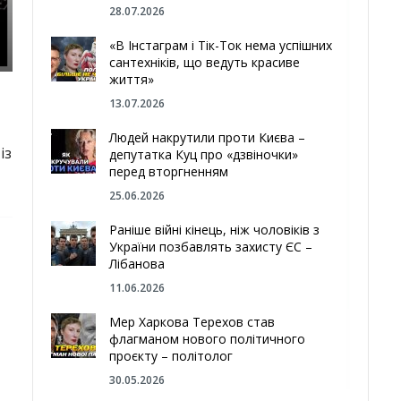
28.07.2026
«В Інстаграм і Тік-Ток нема успішних
сантехніків, що ведуть красиве
життя»
13.07.2026
Людей накрутили проти Києва –
із
депутатка Куц про «дзвіночки»
перед вторгненням
25.06.2026
Раніше війні кінець, ніж чоловіків з
України позбавлять захисту ЄС –
Лібанова
11.06.2026
Мер Харкова Терехов став
флагманом нового політичного
проєкту – політолог
30.05.2026