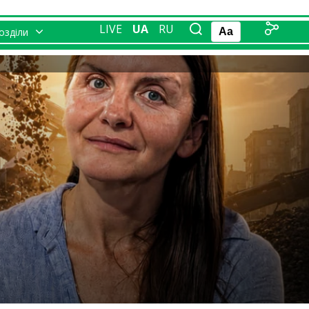
LIVE
UA
RU
розділи
Aa