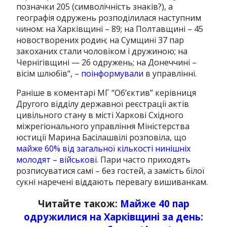
позначки 205 (символічність знаків?), а
географія одружень розподілилася наступним
чином: на Харківщині – 89; на Полтавщині – 45
новостворених родин; на Сумщині 37 пар
закоханих стали чоловіком і дружиною; на
Чернігівщині — 26 одружень; на Донеччині –
вісім шлюбів
“, –
поінформували
в управлінні.
Раніше в коментарі МГ “Об’єктив” керівниця
Другого відділу державної реєстрації актів
цивільного стану в місті Харкові Східного
міжрегіонального управління Міністерства
юстиції Марина Басілашвілі розповіла, що
майже 60% від загальної кількості нинішніх
молодят – військові
. Пари часто приходять
розписуватися самі – без гостей, а замість білої
сукні наречені віддають перевагу вишиванкам.
Читайте також:
Майже 40 пар
одружилися на Харківщині за день: