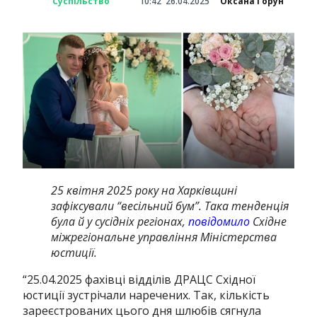
Суспільство
10:42
26.04.2025
Оксана Горун
25 квітня 2025 року на Харківщині
зафіксували “весільний бум”. Така тенденція
була й у сусідніх регіонах,
повідомило
Східне
міжрегіональне управління Міністерства
юстиції.
“
25.04.2025 фахівці відділів ДРАЦС Східної
юстиції зустрічали наречених. Так, кількість
зареєстрованих цього дня шлюбів сягнула