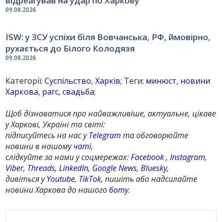
відреагував на удар по Харкову
09.08.2026
ISW: у ЗСУ успіхи біля Вовчанська, РФ, ймовірно,
рухається до Білого Колодязя
09.08.2026
Категорії:
Суспільство
,
Харків
; Теги:
минюст
,
новини
Харкова
,
рагс
,
свадьба
;
Щоб дізнаватися про найважливіше, актуальне, цікаве
у Харкові, Україні та світі:
підписуйтесь на нас у
Telegram
та обговорюйте
новини в нашому
чаті
,
слідкуйте за нами у соцмережах:
Facebook
,
Instagram
,
Viber
,
Threads
,
LinkedIn
,
Google News
,
Bluesky
,
дивіться у
Youtube
,
TikTok
, пишіть або надсилайте
новини Харкова до нашого
боту
.