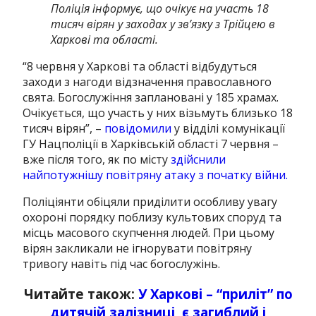
Поліція інформує, що очікує на участь 18
тисяч вірян у заходах у зв’язку з Трійцею в
Харкові та області.
“8 червня у Харкові та області відбудуться
заходи з нагоди відзначення православного
свята. Богослужіння заплановані у 185 храмах.
Очікується, що участь у них візьмуть близько 18
тисяч вірян”, –
повідомили
у відділі комунікації
ГУ Нацполіції в Харківській області 7 червня –
вже після того, як по місту
здійснили
найпотужнішу повітряну атаку з початку війни.
Поліціянти обіцяли приділити особливу увагу
охороні порядку поблизу культових споруд та
місць масового скупчення людей. При цьому
вірян закликали не ігнорувати повітряну
тривогу навіть під час богослужінь.
Читайте також:
У Харкові – “приліт” по
дитячій залізниці, є загиблий і