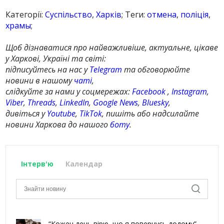
Категорії:
Суспільство
,
Харків
; Теги:
отмена
,
поліція
,
храмы
;
Щоб дізнаватися про найважливіше, актуальне, цікаве
у Харкові, Україні та світі:
підписуйтесь на нас у
Telegram
та обговорюйте
новини в нашому
чаті
,
слідкуйте за нами у соцмережах:
Facebook
,
Instagram
,
Viber
,
Threads
,
LinkedIn
,
Google News
,
Bluesky
,
дивіться у
Youtube
,
TikTok
, пишіть або надсилайте
новини Харкова до нашого
боту
.
Інтерв'ю
Календар
“Кожен день вірю, що я повернусь додому”