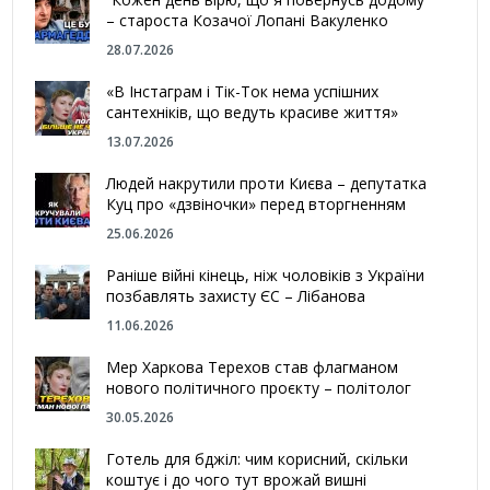
– староста Козачої Лопані Вакуленко
28.07.2026
«В Інстаграм і Тік-Ток нема успішних
сантехніків, що ведуть красиве життя»
13.07.2026
Людей накрутили проти Києва – депутатка
Куц про «дзвіночки» перед вторгненням
25.06.2026
Раніше війні кінець, ніж чоловіків з України
позбавлять захисту ЄС – Лібанова
11.06.2026
Мер Харкова Терехов став флагманом
нового політичного проєкту – політолог
30.05.2026
Готель для бджіл: чим корисний, скільки
коштує і до чого тут врожай вишні