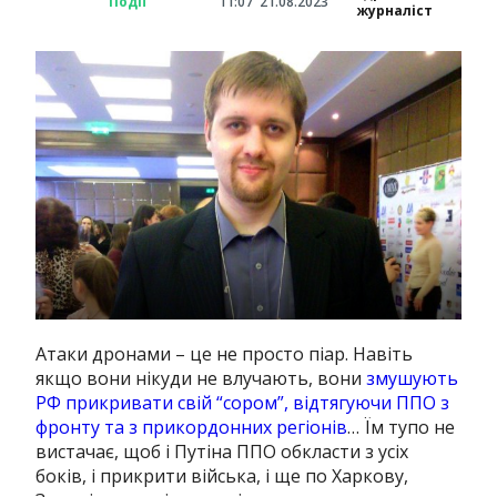
Події
11:07
21.08.2023
журналіст
Атаки дронами – це не просто піар. Навіть
якщо вони нікуди не влучають, вони
змушують
РФ прикривати свій “сором”, відтягуючи ППО з
фронту та з прикордонних регіонів
… Їм тупо не
вистачає, щоб і Путіна ППО обкласти з усіх
боків, і прикрити війська, і ще по Харкову,