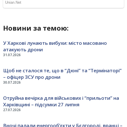
Новини за темою:
У Харкові лунають вибухи: місто масовано
атакують дрони
31.07.2026
Щоб не сталося те, що в “Дюні” та “Термінаторі”
– офіцер ЗСУ про дрони
30.07.2026
Отруйна вечірка для військових і “прильоти” на
Харківщині – підсумки 27 липня
27.07.2026
Вночі палали енергооб’єкти у Бєлгороді, вранці –