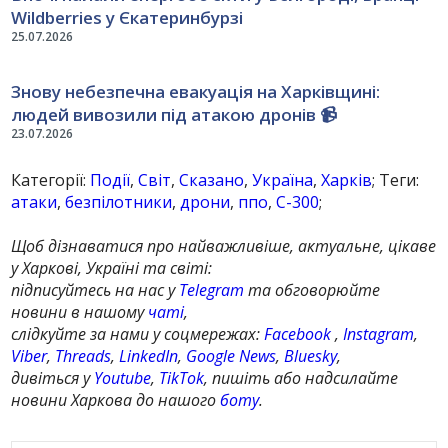
Wildberries у Єкатеринбурзі
25.07.2026
Знову небезпечна евакуація на Харківщині:
людей вивозили під атакою дронів 📹
23.07.2026
Категорії:
Події
,
Світ
,
Сказано
,
Україна
,
Харків
; Теги:
атаки
,
безпілотники
,
дрони
,
ппо
,
С-300
;
Щоб дізнаватися про найважливіше, актуальне, цікаве
у Харкові, Україні та світі:
підписуйтесь на нас у
Telegram
та обговорюйте
новини в нашому
чаті
,
слідкуйте за нами у соцмережах:
Facebook
,
Instagram
,
Viber
,
Threads
,
LinkedIn
,
Google News
,
Bluesky
,
дивіться у
Youtube
,
TikTok
, пишіть або надсилайте
новини Харкова до нашого
боту
.