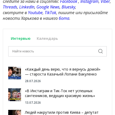
следите за нами в соцсетях:
Facebook
,
Instagram
,
Viber
,
Threads
,
LinkedIn
,
Google News
,
Bluesky
,
смотрите в
Youtube
,
TikTok
, пишите или присылайте
новости Харькова в нашего
бота
.
Интервью
Календарь
«Каждый день верю, что я вернусь домой»
— староста Казачьей Лопани Вакуленко
28.07.2026
«В Инстаграм и Тик-Ток нет успешных
сантехников, ведущих красивую жизнь»
13.07.2026
Людей накрутили против Киева – депутат