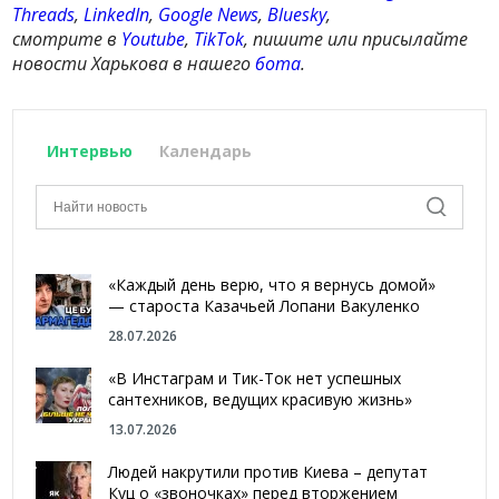
Threads
,
LinkedIn
,
Google News
,
Bluesky
,
смотрите в
Youtube
,
TikTok
, пишите или присылайте
новости Харькова в нашего
бота
.
Интервью
Календарь
«Каждый день верю, что я вернусь домой»
— староста Казачьей Лопани Вакуленко
28.07.2026
«В Инстаграм и Тик-Ток нет успешных
сантехников, ведущих красивую жизнь»
13.07.2026
Людей накрутили против Киева – депутат
Куц о «звоночках» перед вторжением