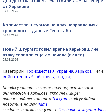
Два десятка атак ВС РФ отбили СОУ на севере
от Харькова
07.08.2026
Количество штурмов на двух направлениях
сравнялось – данные Генштаба
06.08.2026
Новый штурм готовил враг на Харьковщине:
атаку сорвали еще до начала (видео)
05.08.2026
Категории:
Происшествия
,
Украина
,
Харьков
; Теги:
война
,
генштаб
,
обстрелы
,
сводка
;
Чтобы узнавать о самом важном, актуальном,
интересном в Харькове, Украине и мире:
подписывайтесь на нас в
Telegram
и обсуждайте
новости в нашем
чате
,
следите за нами в соцсетях:
Facebook
,
Instagram
,
Viber
,