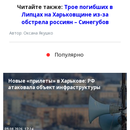
Читайте также:
Трое погибших в
Липцах на Харьковщине из-за
обстрела россиян – Синегубов
Автор: Оксана Якушко
Популярно
Новые «прилеты» в Харькове: РФ
атаковала объект инфраструктуры
09.08.2026, 17:24