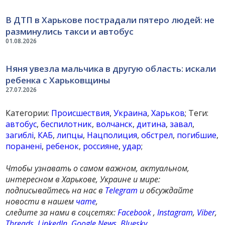
В ДТП в Харькове пострадали пятеро людей: не
разминулись такси и автобус
01.08.2026
Няня увезла мальчика в другую область: искали
ребенка с Харьковщины
27.07.2026
Категории:
Происшествия
,
Украина
,
Харьков
; Теги:
автобус
,
беспилотник
,
волчанск
,
дитина
,
завал
,
загиблі
,
КАБ
,
липцы
,
Нацполиция
,
обстрел
,
погибшие
,
поранені
,
ребенок
,
россияне
,
удар
;
Чтобы узнавать о самом важном, актуальном,
интересном в Харькове, Украине и мире:
подписывайтесь на нас в
Telegram
и обсуждайте
новости в нашем
чате
,
следите за нами в соцсетях:
Facebook
,
Instagram
,
Viber
,
Threads
,
LinkedIn
,
Google News
,
Bluesky
,