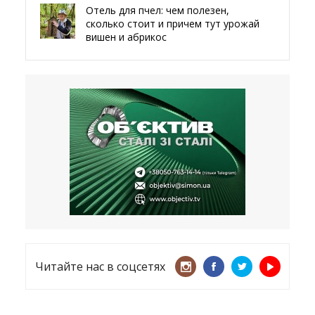
Отель для пчел: чем полезен,
сколько стоит и причем тут урожай
вишен и абрикос
29.05.2026
Мы даже делали гробы — мэр
Чугуева, города, который устоял,
несмотря ни на что
21.05.2026
«ТЦК нарушает закон? Пусть
платят!» Как благодаря штрафу
женщину сняли с учета
15.05.2026
Читайте нас в соцсетях