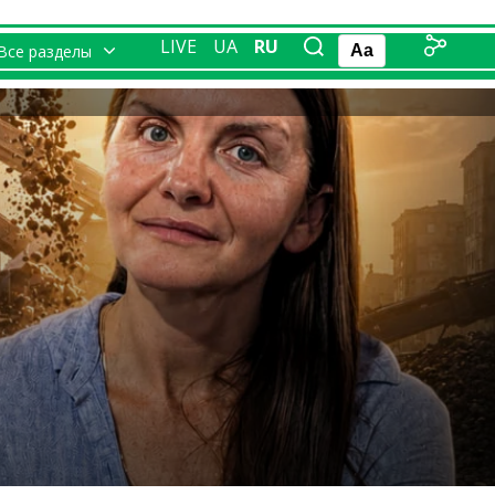
LIVE
UA
RU
Все разделы
Aa