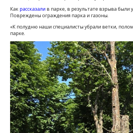
Как
рассказали
в парке, в результате взрыва были
Повреждены ограждения парка и газоны.
«К полудню наши специалисты убрали ветки, полом
парке.
Instagram
Facebook
Twitter
Youtube