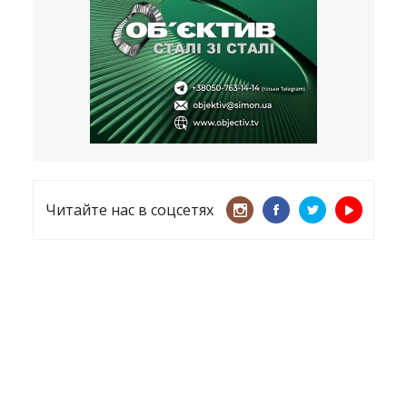
несмотря ни на что
21.05.2026
«ТЦК нарушает закон? Пусть
платят!» Как благодаря штрафу
женщину сняли с учета
15.05.2026
Читайте нас в соцсетях