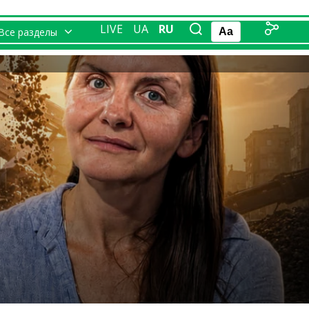
LIVE
UA
RU
Все разделы
Aa