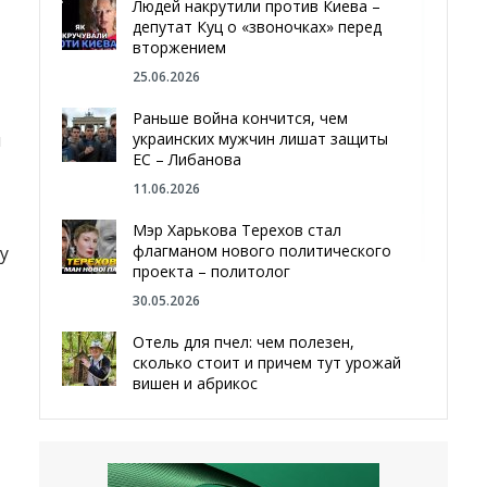
Людей накрутили против Киева –
депутат Куц о «звоночках» перед
вторжением
25.06.2026
Раньше война кончится, чем
украинских мужчин лишат защиты
и
ЕС – Либанова
11.06.2026
Мэр Харькова Терехов стал
флагманом нового политического
у
проекта – политолог
30.05.2026
Отель для пчел: чем полезен,
сколько стоит и причем тут урожай
вишен и абрикос
29.05.2026
Мы даже делали гробы — мэр
Чугуева, города, который устоял,