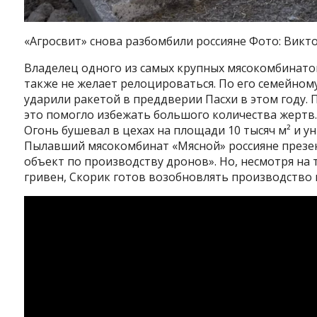
«Агросвит» снова разбомбили россияне Фото: Викт
Владелец одного из самых крупных мясокомбинат
также не желает релоцироваться. По его семейному
ударили ракетой в преддверии Пасхи в этом году.
это помогло избежать большого количества жертв.
Огонь бушевал в цехах на площади 10 тысяч м² и 
Пылавший мясокомбинат «Мясной» россияне презен
объект по производству дронов». Но, несмотря на 
гривен, Скорик готов возобновлять производство 
Видеоплеер