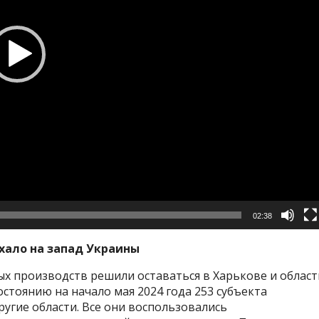
02:38
ало на запад Украины
х производств решили оставаться в Харькове и област
тоянию на начало мая 2024 года 253 субъекта
угие области. Все они воспользовались