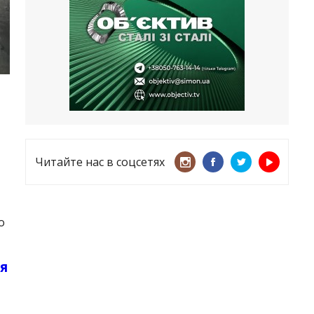
несмотря ни на что
21.05.2026
«ТЦК нарушает закон? Пусть
платят!» Как благодаря штрафу
женщину сняли с учета
15.05.2026
Читайте нас в соцсетях
о
ся