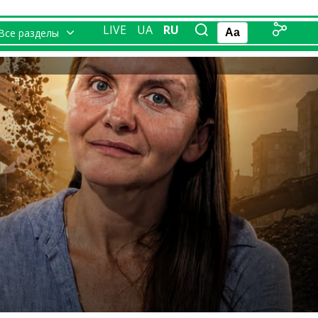
LIVE
UA
RU
Все разделы
Aa