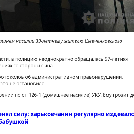
машнем насилии 39-летнему жителю Шевченковского
сти, в полицию неоднократно обращалась 57-летняя
ниях со стороны сына.
протоколов об административном правонарушении,
это не остановило.
нии по ст. 126-1 (домашнее насилие) УКУ. Ему грозит д
енял силу: харьковчанин регулярно издевал
 бабушкой