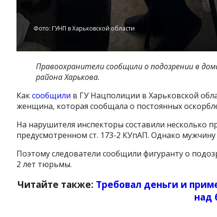
Фото: ГУНП в Харьковской области
Правоохранители сообщили о подозрении в до
района Харькова.
Как
сообщили
в ГУ Нацполиции в Харьковской обла
женщина, которая сообщала о постоянных оскорбле
Instagram
Facebook
Twitter
Youtube
На нарушителя инспекторы составили несколько 
предусмотренном ст. 173-2 КУпАП. Однако мужчину 
Поэтому следователи сообщили фигуранту о подозре
2 лет тюрьмы.
Читайте также:
Требовал деньги и прим
над