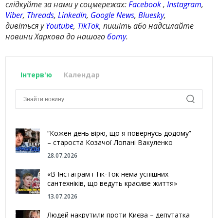
слідкуйте за нами у соцмережах:
Facebook
,
Instagram
,
Viber
,
Threads
,
LinkedIn
,
Google News
,
Bluesky
,
дивіться у
Youtube
,
TikTok
, пишіть або надсилайте
новини Харкова до нашого
боту
.
Інтерв'ю
Календар
“Кожен день вірю, що я повернусь додому”
– староста Козачої Лопані Вакуленко
28.07.2026
«В Інстаграм і Тік-Ток нема успішних
сантехніків, що ведуть красиве життя»
13.07.2026
Людей накрутили проти Києва – депутатка