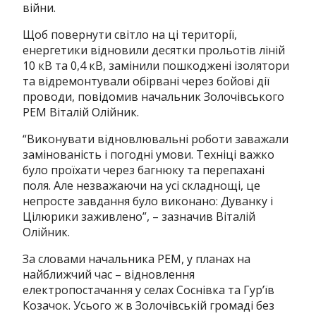
війни.
Щоб повернути світло на ці території,
енергетики відновили десятки прольотів ліній
10 кВ та 0,4 кВ, замінили пошкоджені ізолятори
та відремонтували обірвані через бойові дії
проводи, повідомив начальник Золочівського
РЕМ Віталій Олійник.
“Виконувати відновлювальні роботи заважали
замінованість і погодні умови. Техніці важко
було проїхати через багнюку та перепахані
поля. Але незважаючи на усі складнощі, це
непросте завдання було виконано: Дуванку і
Цілюрики заживлено”, – зазначив Віталій
Олійник.
За словами начальника РЕМ, у планах на
найближчий час – відновлення
електропостачання у селах Соснівка та Гур’їв
Козачок. Усього ж в Золочівській громаді без