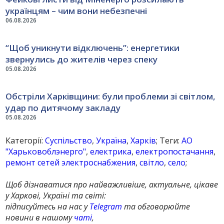
українцям – чим вони небезпечні
06.08.2026
“Щоб уникнути відключень”: енергетики
звернулись до жителів через спеку
05.08.2026
Обстріли Харківщини: були проблеми зі світлом,
удар по дитячому закладу
05.08.2026
Категорії:
Суспільство
,
Україна
,
Харків
; Теги:
АО
"Харьковоблэнерго"
,
електрика
,
електропостачання
,
ремонт сетей электроснабжения
,
світло
,
село
;
Щоб дізнаватися про найважливіше, актуальне, цікаве
у Харкові, Україні та світі:
підписуйтесь на нас у
Telegram
та обговорюйте
новини в нашому
чаті
,