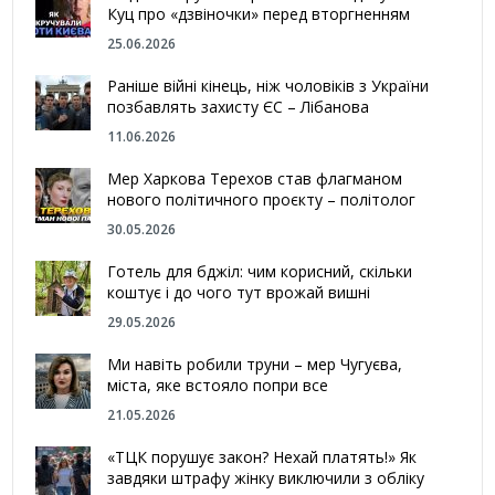
Куц про «дзвіночки» перед вторгненням
25.06.2026
Раніше війні кінець, ніж чоловіків з України
позбавлять захисту ЄС – Лібанова
11.06.2026
Мер Харкова Терехов став флагманом
нового політичного проєкту – політолог
30.05.2026
Готель для бджіл: чим корисний, скільки
коштує і до чого тут врожай вишні
29.05.2026
Ми навіть робили труни – мер Чугуєва,
міста, яке встояло попри все
21.05.2026
«ТЦК порушує закон? Нехай платять!» Як
завдяки штрафу жінку виключили з обліку