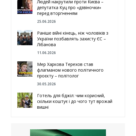
Людей накрутили проти Києва –
депутатка Куц про «дзвіночки»
перед вторгненням
25.06.2026
Раніше війні кінець, ніж чоловіків з
України позбавлять захисту ЄС –
Лібанова
11.06.2026
Мер Харкова Терехов став
флагманом нового політичного
проєкту – політолог
30.05.2026
Готель для бджіл: чим корисний,
скільки коштує і до чого тут врожай
вишні
29.05.2026
Ми навіть робили труни – мер
Чугуєва, міста, яке встояло попри