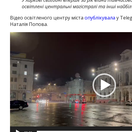
освітлені центральні магістралі та інші найб
Відео освітленого центру міста
опублікувала
у Tele
Наталія Попова.
Відеопрогравач