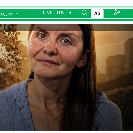
LIVE
UA
RU
розділи
Aa