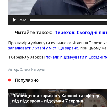
00:00
Читайте також:
Терехов: Сьогодні ліх
Про наміри увімкнути вуличне освітлення Терехов
запалювати ліхтарі у місті ще зарано
, при цьому ме
1 березня у Харкові
почали підсвічувати пішохідні 
Автор: Олена Нагорна
Популярно
Підвищення тарифів у Харкові та офіцер
під підозрою – підсумки 7 серпня