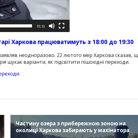
01:11
тарі Харкова працюватимуть з 18:00 до 19:30
 заявляв неодноразово.
22 лютого мер Харкова сказав, 
рія шукає варіанти, як підсвітити пішохідні переходи.
переходи
.
Частину озера з прибережною зоною на
околиці Харкова забирають у махінатора