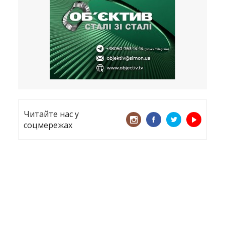
все
21.05.2026
«ТЦК порушує закон? Нехай
платять!» Як завдяки штрафу жінку
виключили з обліку
15.05.2026
Читайте нас у
соцмережах