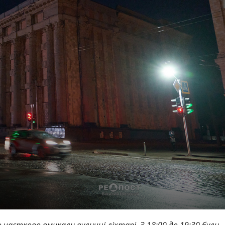
о частково вмикали вуличні ліхтарі.
З 18:00 до 19:30 були