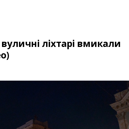
 вуличні ліхтарі вмикали
о)