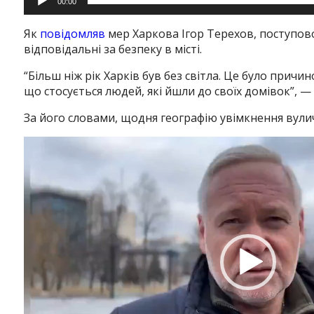
00:00
Як
повідомляв
мер Харкова Ігор Терехов, поступово
відповідальні за безпеку в місті.
“Більш ніж рік Харків був без світла. Це було причи
що стосується людей, які йшли до своїх домівок”, —
За його словами, щодня географію увімкнення вул
Відеопрогравач
Instagram
Facebook
Twitter
Youtube