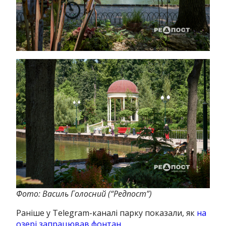
Фото: Василь Голосний (“Редпост”)
Раніше у Telegram-каналі парку показали, як
на
озері запрацював фонтан.