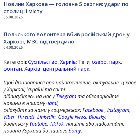
Новини Харкова — головне 5 серпня: удари по
столиці і місту
05.08.2026
Польського волонтера вбив російський дрон у
Харкові, МЗС підтвердило
04.08.2026
Категорії:
Суспільство
,
Харків
; Теги:
озеро
,
парк
,
фонтан
,
Харків
,
центральний парк
;
Щоб дізнаватися про найважливіше, актуальне, цікаве
у Харкові, Україні та світі:
підписуйтесь на нас у
Telegram
та обговорюйте
новини в нашому
чаті
,
слідкуйте за нами у соцмережах:
Facebook
,
Instagram
,
Viber
,
Threads
,
LinkedIn
,
Google News
,
Bluesky
,
дивіться у
Youtube
,
TikTok
, пишіть або надсилайте
новини Харкова до нашого
боту
.