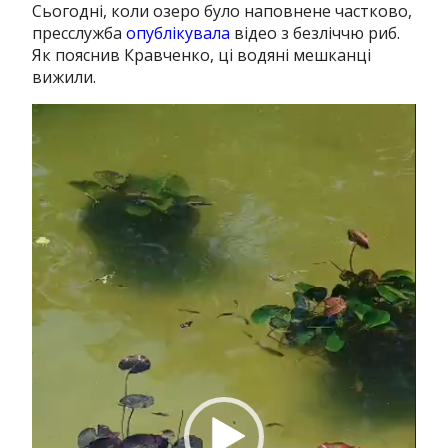
Сьогодні, коли озеро було наповнене частково,
пресслужба
опублікувала
відео з безліччю риб.
Як пояснив Кравченко, ці водяні мешканці
вижили.
Відеопрогравач