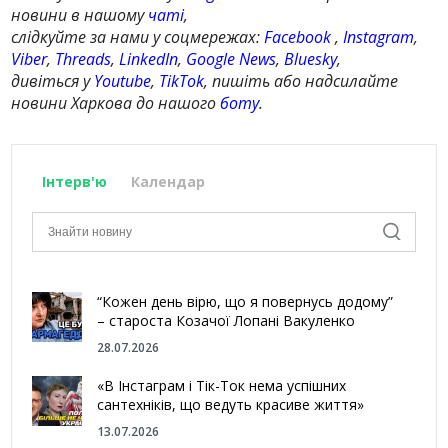
новини в нашому
чаті
,
слідкуйте за нами у соцмережах:
Facebook
,
Instagram
,
Viber
,
Threads
,
LinkedIn
,
Google News
,
Bluesky
,
дивіться у
Youtube
,
TikTok
, пишіть або надсилайте
новини Харкова до нашого
боту
.
Інтерв'ю
Календар
“Кожен день вірю, що я повернусь додому”
– староста Козачої Лопані Вакуленко
28.07.2026
«В Інстаграм і Тік-Ток нема успішних
сантехніків, що ведуть красиве життя»
13.07.2026