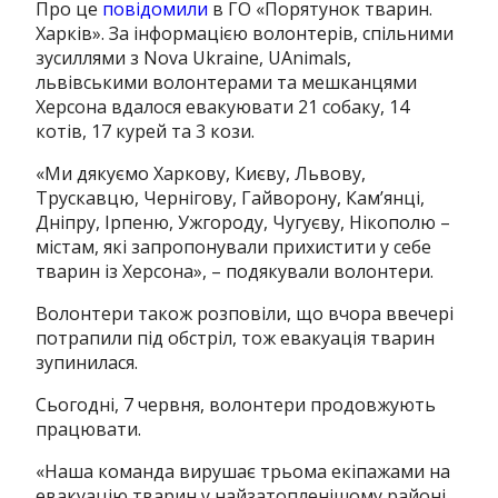
Про це
повідомили
в ГО «Порятунок тварин.
Харків». За інформацією волонтерів, спільними
зусиллями з Nova Ukraine, UAnimals,
львівськими волонтерами та мешканцями
Херсона вдалося евакуювати 21 собаку, 14
котів, 17 курей та 3 кози.
«Ми дякуємо Харкову, Києву, Львову,
Трускавцю, Чернігову, Гайворону, Кам’янці,
Дніпру, Ірпеню, Ужгороду, Чугуєву, Нікополю –
містам, які запропонували прихистити у себе
тварин із Херсона», – подякували волонтери.
Волонтери також розповіли, що вчора ввечері
потрапили під обстріл, тож евакуація тварин
зупинилася.
Сьогодні, 7 червня, волонтери продовжують
працювати.
«Наша команда вирушає трьома екіпажами на
евакуацію тварин у найзатопленішому районі