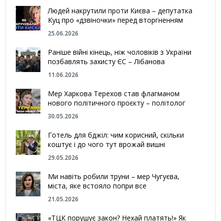
Людей накрутили проти Києва – депутатка
Куц про «дзвіночки» перед вторгненням
25.06.2026
Раніше війні кінець, ніж чоловіків з України
позбавлять захисту ЄС – Лібанова
11.06.2026
Мер Харкова Терехов став флагманом
нового політичного проєкту – політолог
30.05.2026
Готель для бджіл: чим корисний, скільки
коштує і до чого тут врожай вишні
29.05.2026
Ми навіть робили труни – мер Чугуєва,
міста, яке встояло попри все
21.05.2026
«ТЦК порушує закон? Нехай платять!» Як