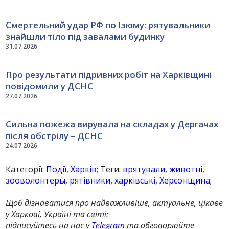
Смертельний удар РФ по Ізюму: рятувальники
знайшли тіло під завалами будинку
31.07.2026
Про результати підривних робіт на Харківщині
повідомили у ДСНС
27.07.2026
Сильна пожежа вирувала на складах у Дергачах
після обстрілу – ДСНС
24.07.2026
Категорії:
Події
,
Харків
; Теги:
врятували
,
животні
,
зооволонтеры
,
рятівники
,
харківські
,
Херсонщина
;
Щоб дізнаватися про найважливіше, актуальне, цікаве
у Харкові, Україні та світі:
підписуйтесь на нас у
Telegram
та обговорюйте