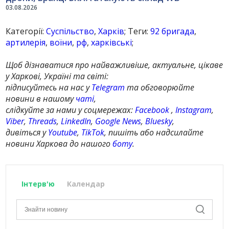
03.08.2026
Категорії:
Суспільство
,
Харків
; Теги:
92 бригада
,
артилерія
,
воїни
,
рф
,
харківські
;
Щоб дізнаватися про найважливіше, актуальне, цікаве
у Харкові, Україні та світі:
підписуйтесь на нас у
Telegram
та обговорюйте
новини в нашому
чаті
,
слідкуйте за нами у соцмережах:
Facebook
,
Instagram
,
Viber
,
Threads
,
LinkedIn
,
Google News
,
Bluesky
,
дивіться у
Youtube
,
TikTok
, пишіть або надсилайте
новини Харкова до нашого
боту
.
Інтерв'ю
Календар