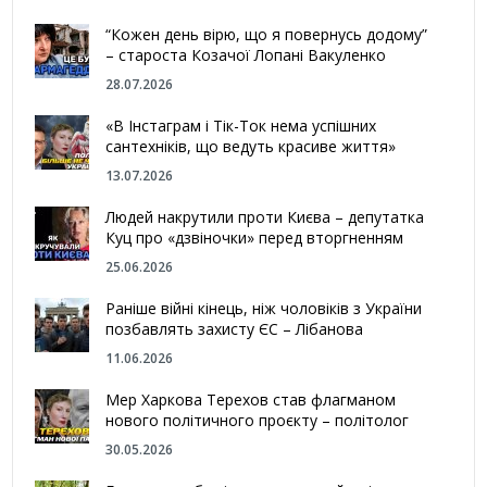
“Кожен день вірю, що я повернусь додому”
– староста Козачої Лопані Вакуленко
28.07.2026
«В Інстаграм і Тік-Ток нема успішних
сантехніків, що ведуть красиве життя»
13.07.2026
Людей накрутили проти Києва – депутатка
Куц про «дзвіночки» перед вторгненням
25.06.2026
Раніше війні кінець, ніж чоловіків з України
позбавлять захисту ЄС – Лібанова
11.06.2026
Мер Харкова Терехов став флагманом
нового політичного проєкту – політолог
30.05.2026