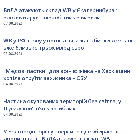
БпЛА атакують склад WB у Єкатеринбурзі:
вогонь вирує, співробітників вивели
07.08.2026
WB у РФ знову у вогні, а загальні збитки компанії
вже близько трьох млрд євро
05.08.2026
“Медові пастки” для воїнів: жінка на Харківщині
хотіла отруїти захисника – СБУ
04.08.2026
Частина окупованих територій без світла, у
Підмосков’ї п’ять загиблих
04.08.2026
У Бєлгороді горів університет де збирають
дрони, вранці БпЛА атакують склад WB