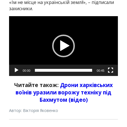
«Їм не місце на українській землі!», – підписали
захисники.
Відеопрогравач
00:00
00:45
Читайте також:
Дрони харківських
воїнів уразили ворожу техніку під
Бахмутом (відео)
Автор: Вікторія Яковенко