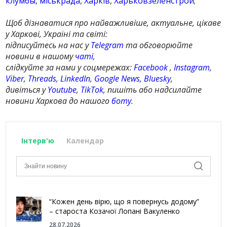
клумбы
,
міськрада
,
Харків
,
Харьковзеленстрой
;
Щоб дізнаватися про найважливіше, актуальне, цікаве
у Харкові, Україні та світі:
підписуйтесь на нас у
Telegram
та обговорюйте
новини в нашому
чаті
,
слідкуйте за нами у соцмережах:
Facebook
,
Instagram
,
Viber
,
Threads
,
LinkedIn
,
Google News
,
Bluesky
,
дивіться у
Youtube
,
TikTok
, пишіть або надсилайте
новини Харкова до нашого
боту
.
Інтерв'ю
Календар
“Кожен день вірю, що я повернусь додому”
– староста Козачої Лопані Вакуленко
28.07.2026