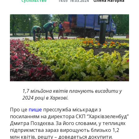
Суспільство
14:05
16.03.2024
Олена Нагорна
1,7 мільйона квітів планують висадити у
2024 році в Харкові.
Про це
пише
пресслужба міськради з
посиланням на директора СКП “Харківзеленбуд”
Дмитра Поздєєва.
За його словами, у теплицях
підприємства зараз вирощують близько 1,2
млн квітів, решту – доведеться докупити.