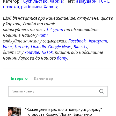
Категорії:
Суспільство
,
Харків
; Теги:
авіаудари
,
ГСЧС
,
пожежа
,
рятівники
,
Харків
;
Щоб дізнаватися про найважливіше, актуальне, цікаве
у Харкові, Україні та світі:
підписуйтесь на нас у
Telegram
та обговорюйте
новини в нашому
чаті
,
слідкуйте за нами у соцмережах:
Facebook
,
Instagram
,
Viber
,
Threads
,
LinkedIn
,
Google News
,
Bluesky
,
дивіться у
Youtube
,
TikTok
, пишіть або надсилайте
новини Харкова до нашого
боту
.
Інтерв'ю
Календар
“Кожен день вірю, що я повернусь додому”
– староста Козачої Лопані Вакуленко