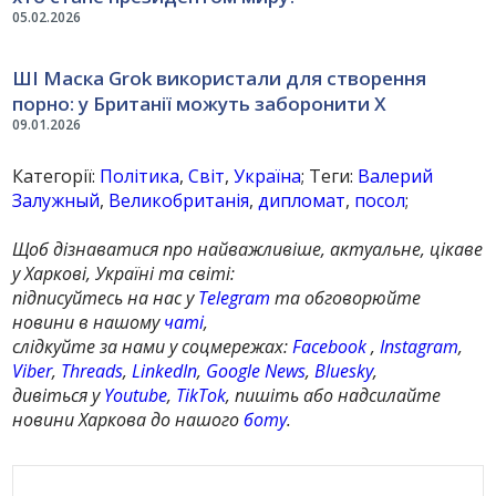
05.02.2026
ШІ Маска Grok використали для створення
порно: у Британії можуть заборонити Х
09.01.2026
Категорії:
Політика
,
Світ
,
Україна
; Теги:
Валерий
Залужный
,
Великобританія
,
дипломат
,
посол
;
Щоб дізнаватися про найважливіше, актуальне, цікаве
у Харкові, Україні та світі:
підписуйтесь на нас у
Telegram
та обговорюйте
новини в нашому
чаті
,
слідкуйте за нами у соцмережах:
Facebook
,
Instagram
,
Viber
,
Threads
,
LinkedIn
,
Google News
,
Bluesky
,
дивіться у
Youtube
,
TikTok
, пишіть або надсилайте
новини Харкова до нашого
боту
.