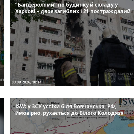
“Бандеролями” по будинку й складу у
Харкові – двоє загиблих і 21 постраждалий
09.08.2026, 10:14
ISW: у ЗСУ успіхи біля Вовчанська, РФ,
ймовірно, рухається до Білого Колодязя