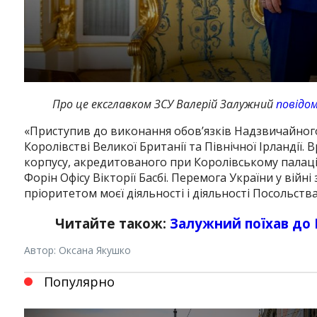
Про це ексглавком ЗСУ Валерій Залужний
повідо
«Приступив до виконання обов’язків Надзвичайног
Королівстві Великої Британії та Північної Ірландії
корпусу, акредитованого при Королівському палаці,
Форін Офісу Вікторії Басбі. Перемога України у вій
пріоритетом моєї діяльності і діяльності Посольств
Читайте також:
Залужний поїхав до 
Автор: Оксана Якушко
Популярно