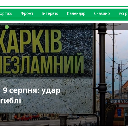
ортаж
Фронт
Інтерв’ю
Календар
Сказано
Усі 
І генерує
нська, РФ,
 9 серпня: удар
 складу у
ту на
в град, Ізюм
 пляшки: у
го Колодязя
гиблі
1 постраждалий
тували погром