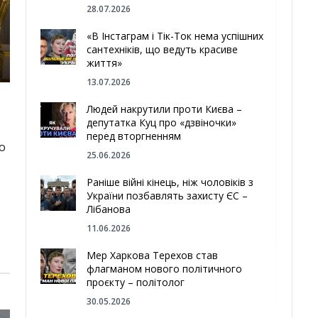
28.07.2026
«В Інстаграм і Тік-Ток нема успішних
сантехніків, що ведуть красиве
життя»
13.07.2026
Людей накрутили проти Києва –
депутатка Куц про «дзвіночки»
перед вторгненням
о
25.06.2026
Раніше війні кінець, ніж чоловіків з
України позбавлять захисту ЄС –
Лібанова
11.06.2026
Мер Харкова Терехов став
флагманом нового політичного
проєкту – політолог
30.05.2026