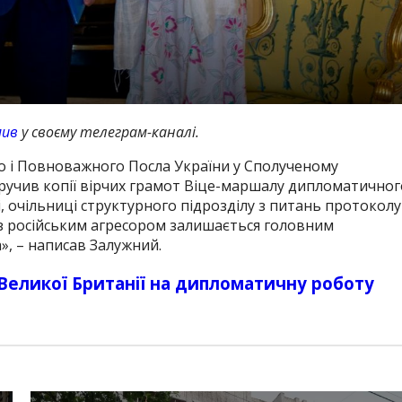
мив
у своєму телеграм-каналі.
о і Повноважного Посла України у Сполученому
. Вручив копії вірчих грамот Віце-маршалу дипломатичног
 очільниці структурного підрозділу з питань протоколу
ні з російським агресором залишається головним
а», – написав Залужний.
Великої Британії на дипломатичну роботу