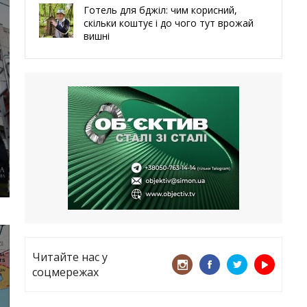
Готель для бджіл: чим корисний,
скільки коштує і до чого тут врожай
вишні
29.05.2026
Ми навіть робили труни – мер
Чугуєва, міста, яке встояло попри
все
21.05.2026
«ТЦК порушує закон? Нехай
платять!» Як завдяки штрафу жінку
виключили з обліку
15.05.2026
Читайте нас у
соцмережах