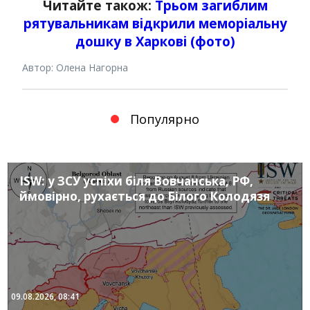
Читайте також:
Трьом загиблим
рятувальникам відкрили меморіальну
дошку в Харкові (фото)
Автор: Олена Нагорна
Популярно
ISW: у ЗСУ успіхи біля Вовчанська, РФ,
ймовірно, рухається до Білого Колодязя
09.08.2026, 08:41