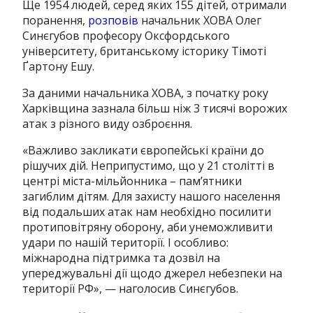
Ще 1954 людей, серед яких 155 дітей, отримали
поранення,
розповів
начальник ХОВА Олег
Синєгубов професору Оксфордського
університету, британському історику
Тімоті
Ґартону Ешу
.
За даними начальника ХОВА, з початку року
Харківщина зазнала більш ніж 3 тисячі ворожих
атак з різного виду озброєння.
«
Важливо закликати європейські країни до
рішучих дій. Неприпустимо, що у 21 столітті в
центрі міста-мільйонника – пам’ятники
загиблим дітям. Для захисту нашого населення
від подальших атак нам необхідно посилити
протиповітряну оборону, аби унеможливити
удари по нашій території. І особливо:
міжнародна підтримка та дозвіл на
упереджувальні дії щодо джерел небезпеки на
території РФ
», — наголосив Синєгубов.