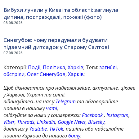
Вибухи лунали у Києві та області: загинула
дитина, постраждалі, пожежі (фото)
08.08.2026
Синєгубов: чому передумали будувати
підземний дитсадок у Старому Салтові
07.08.2026
Категорії:
Події
,
Політика
,
Харків
; Теги:
загиблі
,
обстріли
,
Олег Синегубов
,
Харків
;
Щоб дізнаватися про найважливіше, актуальне, цікаве
у Харкові, Україні та світі:
підписуйтесь на нас у
Telegram
та обговорюйте
новини в нашому
чаті
,
слідкуйте за нами у соцмережах:
Facebook
,
Instagram
,
Viber
,
Threads
,
LinkedIn
,
Google News
,
Bluesky
,
дивіться у
Youtube
,
TikTok
, пишіть або надсилайте
новини Харкова до нашого
боту
.