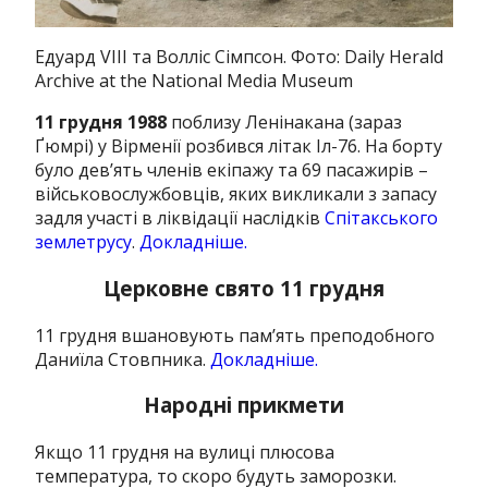
Едуард VIII та Волліс Сімпсон. Фото: Daily Herald
Archive at the National Media Museum
11 грудня 1988
поблизу Ленінакана (зараз
Ґюмрі) у Вірменії розбився літак Іл-76. На борту
було дев’ять членів екіпажу та 69 пасажирів –
військовослужбовців, яких викликали з запасу
задля участі в ліквідації наслідків
Спітакського
землетрусу
.
Докладніше.
Церковне свято 11 грудня
11 грудня вшановують пам’ять преподобного
Даниїла Стовпника.
Докладніше.
Народні прикмети
Якщо 11 грудня на вулиці плюсова
температура, то скоро будуть заморозки.