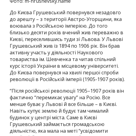
Фото: m-hrushevsky.name
До Києва Грушевський повернувся незадовго
до арешту – з території Австро-Угорщини, яка
воювала з Російською імперією. До того
близько десяти років вчений жив переважно в
Києві, переселившись туди зі Львова. У Львові
Грушевський жив із 1894 по 1906 рік. Він брав
активну участь у діяльності Наукового
товариства ім. Шевченка та читав спільний
курс історії України в місцевому університеті.
До Києва повернувся на хвилі першої спроби
революції в Російській імперії (1905-1907 років).
“Після російської революції 1905–1907 років він
фактично “перемикає увагу” на Росію. Все
менше буває у Львові й все більше – в Києві.
Навіть купує землю й будує там чималий
будинок у центрі міста. Саме в Києві
Грушевський займається громадською
діяльністю, яка мала на меті “усвідомити