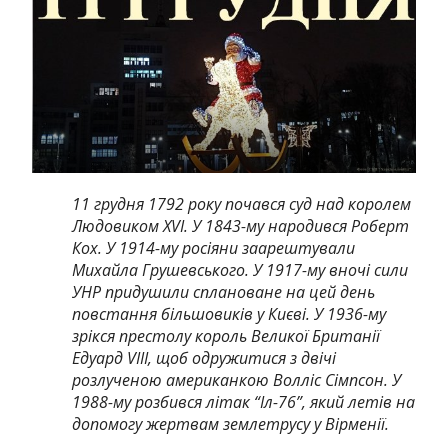
11 грудня 1792 року почався суд над королем
Людовиком XVI. У 1843-му народився Роберт
Кох. У 1914-му росіяни заарештували
Михайла Грушевського. У 1917-му вночі сили
УНР придушили сплановане на цей день
повстання більшовиків у Києві. У 1936-му
зрікся престолу король Великої Британії
Едуард VIII, щоб одружитися з двічі
розлученою американкою Волліс Сімпсон. У
1988-му розбився літак “Іл-76”, який летів на
допомогу жертвам землетрусу у Вірменії.