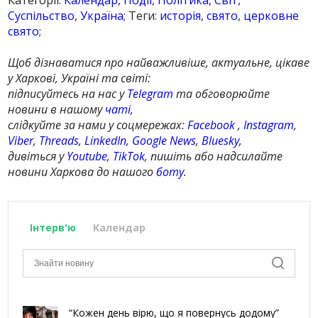
Суспільство
,
Україна
; Теги:
исторія
,
свято
,
церковне
свято
;
Щоб дізнаватися про найважливіше, актуальне, цікаве
у Харкові, Україні та світі:
підписуйтесь на нас у
Telegram
та обговорюйте
новини в нашому
чаті
,
слідкуйте за нами у соцмережах:
Facebook
,
Instagram
,
Viber
,
Threads
,
LinkedIn
,
Google News
,
Bluesky
,
дивіться у
Youtube
,
TikTok
, пишіть або надсилайте
новини Харкова до нашого
боту
.
Інтерв'ю
Календар
“Кожен день вірю, що я повернусь додому”