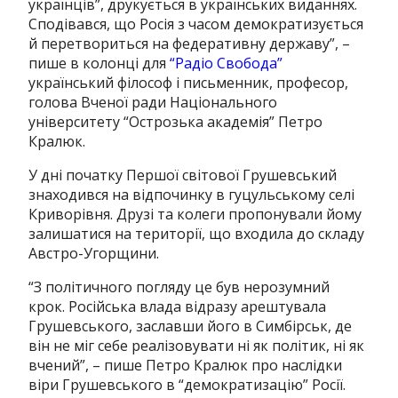
українців”, друкується в українських виданнях.
Сподівався, що Росія з часом демократизується
й перетвориться на федеративну державу”, –
пише в колонці для
“Радіо Свобода”
український філософ і письменник, професор,
голова Вченої ради Національного
університету “Острозька академія” Петро
Кралюк.
У дні початку Першої світової Грушевський
знаходився на відпочинку в гуцульському селі
Криворівня. Друзі та колеги пропонували йому
залишатися на території, що входила до складу
Австро-Угорщини.
“З політичного погляду це був нерозумний
крок. Російська влада відразу арештувала
Грушевського, заславши його в Симбірськ, де
він не міг себе реалізовувати ні як політик, ні як
вчений”, – пише Петро Кралюк про наслідки
віри Грушевського в “демократизацію” Росії.