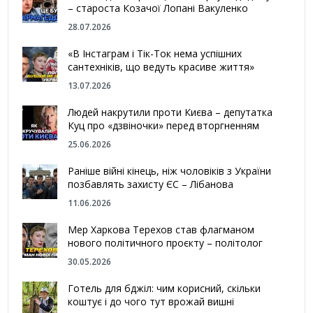
– староста Козачої Лопані Вакуленко
28.07.2026
«В Інстаграм і Тік-Ток нема успішних
сантехніків, що ведуть красиве життя»
13.07.2026
Людей накрутили проти Києва – депутатка
Куц про «дзвіночки» перед вторгненням
25.06.2026
Раніше війні кінець, ніж чоловіків з України
позбавлять захисту ЄС – Лібанова
11.06.2026
Мер Харкова Терехов став флагманом
нового політичного проєкту – політолог
30.05.2026
Готель для бджіл: чим корисний, скільки
коштує і до чого тут врожай вишні