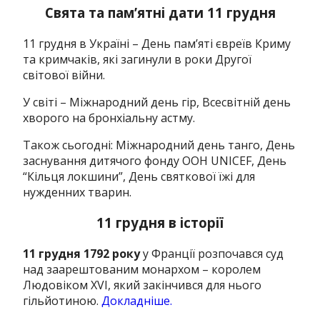
Свята та пам’ятні дати 11 грудня
11 грудня в Україні – День пам’яті євреїв Криму
та кримчаків, які загинули в роки Другої
світової війни.
У світі – Міжнародний день гір, Всесвітній день
хворого на бронхіальну астму.
Також сьогодні: Міжнародний день танго, День
заснування дитячого фонду ООН UNICEF, День
“Кільця локшини”, День святкової їжі для
нужденних тварин.
11 грудня в історії
11 грудня 1792 року
у Франції розпочався суд
над заарештованим монархом – королем
Людовіком XVI, який закінчився для нього
гільйотиною.
Докладніше.