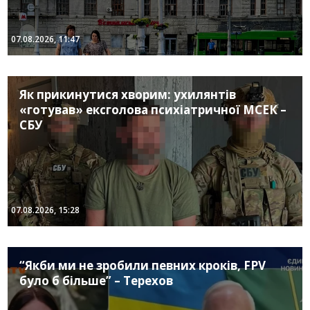
07.08.2026, 11:47
Як прикинутися хворим: ухилянтів
«готував» ексголова психіатричної МСЕК –
СБУ
07.08.2026, 15:28
“Якби ми не зробили певних кроків, FPV
було б більше” – Терехов