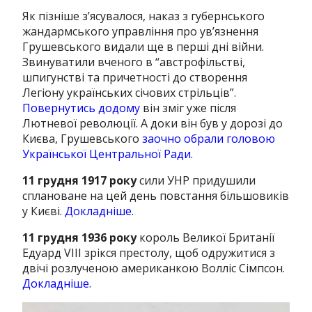
Як пізніше з’ясувалося, наказ з губернського
жандармського управління про ув’язнення
Грушевського видали ще в перші дні війни.
Звинуватили вченого в “австрофільстві,
шпигунстві та причетності до створення
Легіону українських січових стрільців”.
Повернутись додому
він зміг уже після
Лютневої революції. А доки він був у дорозі до
Києва, Грушевського
заочно обрали головою
Української Центральної Ради
.
11 грудня 1917 року
сили УНР придушили
сплановане на цей день повстання більшовиків
у Києві.
Докладніше.
11 грудня 1936 року
король Великої Британії
Едуард VIII зрікся престолу, щоб одружитися з
двічі розлученою американкою Волліс Сімпсон.
Докладніше.