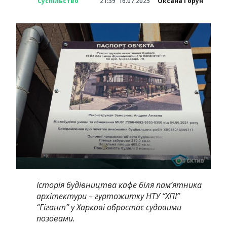
Суспільство
21:39
16.07.2025
Оксана Горун
Історія будівництва кафе біля пам’ятника
архітектури – гуртожитку НТУ “ХПІ”
“Гігант” у Харкові обростає судовими
позовами.