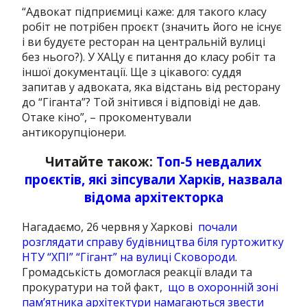
“Адвокат
підприємиці каже: для такого класу
робіт не потрібен проєкт (значить його не існує
і ви будуєте ресторан на центральній вулиці
без нього?). У ХАЦу є питання до класу робіт та
іншої документації. Ще з цікавого: суддя
запитав у адвоката, яка відстань від ресторану
до “Гіганта”? Той знітився і відповіді не дав.
Отаке кіно”, – прокоментували
антикорупціонери.
Читайте також:
Топ-5 невдалих
проєктів, які зіпсували Харків, назвала
відома архітекторка
Нагадаємо, 26 червня у Харкові
почали
розглядати справу будівництва біля гуртожитку
НТУ “ХПІ” “Гігант” на вулиці Сковороди
.
Громадськість домоглася реакції влади та
прокуратури на той факт,
що в охоронній зоні
пам’ятника архітектури намагаються звести