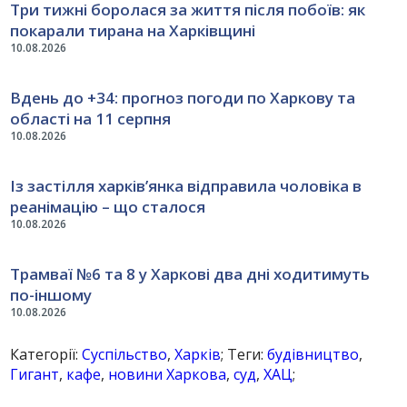
Три тижні боролася за життя після побоїв: як
покарали тирана на Харківщині
10.08.2026
Вдень до +34: прогноз погоди по Харкову та
області на 11 серпня
10.08.2026
Із застілля харків’янка відправила чоловіка в
реанімацію – що сталося
10.08.2026
Трамваї №6 та 8 у Харкові два дні ходитимуть
по-іншому
10.08.2026
Категорії:
Суспільство
,
Харків
; Теги:
будівництво
,
Гигант
,
кафе
,
новини Харкова
,
суд
,
ХАЦ
;