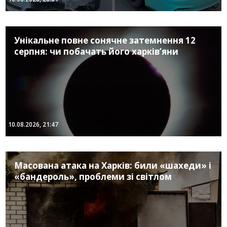
Унікальне повне сонячне затемнення 12
серпня: чи побачать його харків’яни
10.08.2026, 21:47
Масована атака на Харків: били «шахеди» і
«бандероль», проблеми зі світлом