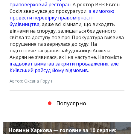
триповерховий ресторан
. А ректор ВНЗ Євген
Сокіл звернувся до прокуратури
з вимогою
провести перевірку правомірності
будівництва
, адже всі кімнати, що виходять
вікнами на споруду, залишаться без денного
світла та доступу повітря. Прокуратура виявила
порушення та звернулася до суду. На
підготовче засідання забудовниця Анжела
Андрян не з’явилася, як і на наступне. Натомість
її адвокат вимагав закрити провадження, але
Київський райсуд йому відмовив
.
Автор: Оксана Горун
Популярно
Новини Харкова — головне за 10 серпня: