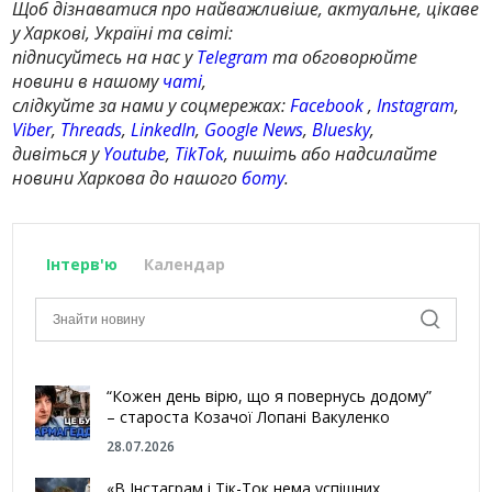
Щоб дізнаватися про найважливіше, актуальне, цікаве
у Харкові, Україні та світі:
підписуйтесь на нас у
Telegram
та обговорюйте
новини в нашому
чаті
,
слідкуйте за нами у соцмережах:
Facebook
,
Instagram
,
Viber
,
Threads
,
LinkedIn
,
Google News
,
Bluesky
,
дивіться у
Youtube
,
TikTok
, пишіть або надсилайте
новини Харкова до нашого
боту
.
Інтерв'ю
Календар
“Кожен день вірю, що я повернусь додому”
– староста Козачої Лопані Вакуленко
28.07.2026
«В Інстаграм і Тік-Ток нема успішних