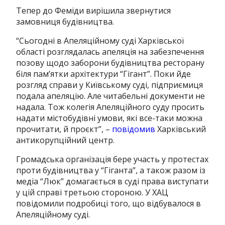
Тепер до Феміди вирішила звернутися
замовниця будівництва.
“
Сьогодні в Апеляційному суді Харківської
області розглядалась апеляція на забезпечення
позову щодо заборони будівництва ресторану
біля пам’ятки архітектури “Гігант”. Поки йде
розгляд справи у Київському суді, підприємиця
подала апеляцію. Але читабельні документи не
надала. Тож колегія Апеляційного суду просить
надати містобудівні умови, які все-таки можна
прочитати, й проєкт”, –
повідомив
Харківський
антикорупційний центр.
Громадська організація бере участь у протестах
проти будівництва у “Гіганта”, а також разом із
медіа “Люк” домагається в суді права виступати
у цій справі третьою стороною. У ХАЦ
повідомили подробиці того, що відбувалося в
Апеляційному суді.