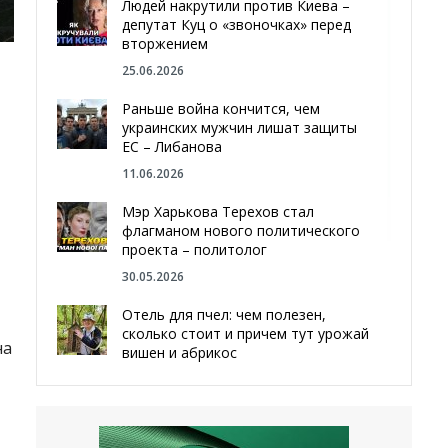
Людей накрутили против Киева –
депутат Куц о «звоночках» перед
вторжением
25.06.2026
Раньше война кончится, чем
украинских мужчин лишат защиты
ЕС – Либанова
11.06.2026
Мэр Харькова Терехов стал
флагманом нового политического
проекта – политолог
30.05.2026
Отель для пчел: чем полезен,
сколько стоит и причем тут урожай
на
вишен и абрикос
29.05.2026
Мы даже делали гробы — мэр
Чугуева, города, который устоял,