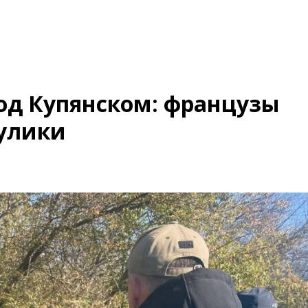
од Купянском: французы
улики