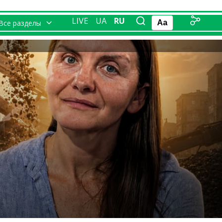
LIVE
UA
RU
Все разделы
Aa