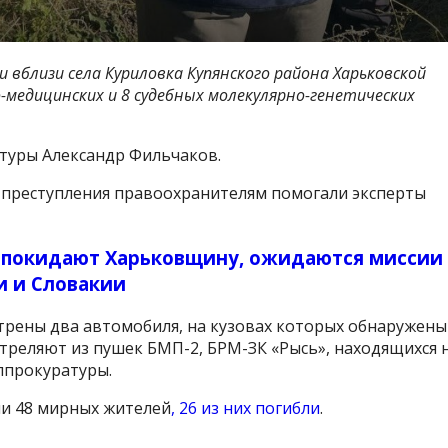
 вблизи села Куриловка Купянского района Харьковской
-медицинских и 8 судебных молекулярно-генетических
туры Александр Фильчаков.
о преступления правоохранителям помогали эксперты
 покидают Харьковщину, ожидаются миссии
и и Словакии
трены два автомобиля, на кузовах которых обнаружены
стреляют из пушек БМП-2, БРМ-ЗК «Рысь», находящихся 
лпрокуратуры.
и 48 мирных жителей
, 26 из них погибли
.