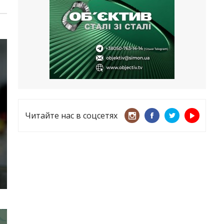
несмотря ни на что
21.05.2026
«ТЦК нарушает закон? Пусть
платят!» Как благодаря штрафу
женщину сняли с учета
15.05.2026
Читайте нас в соцсетях