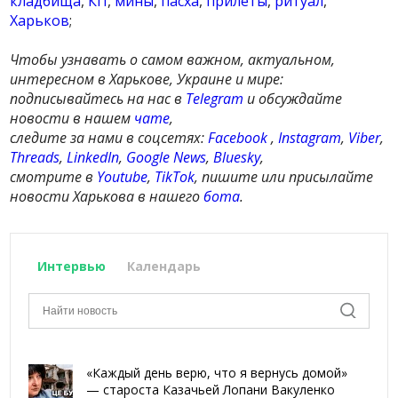
кладбища
,
КП
,
мины
,
пасха
,
прилеты
,
ритуал
,
Харьков
;
Чтобы узнавать о самом важном, актуальном,
интересном в Харькове, Украине и мире:
подписывайтесь на нас в
Telegram
и обсуждайте
новости в нашем
чате
,
следите за нами в соцсетях:
Facebook
,
Instagram
,
Viber
,
Threads
,
LinkedIn
,
Google News
,
Bluesky
,
смотрите в
Youtube
,
TikTok
, пишите или присылайте
новости Харькова в нашего
бота
.
Интервью
Календарь
«Каждый день верю, что я вернусь домой»
— староста Казачьей Лопани Вакуленко