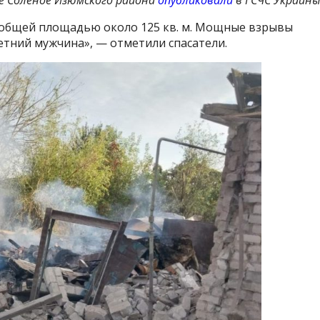
ее Соленое Изюмского района
опубликовали
в ГСЧС Украины
, общей площадью около 125 кв. м. Мощные взрывы
етний мужчина», — отметили спасатели.