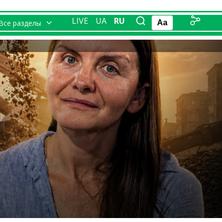
LIVE
UA
RU
Все разделы
Aa