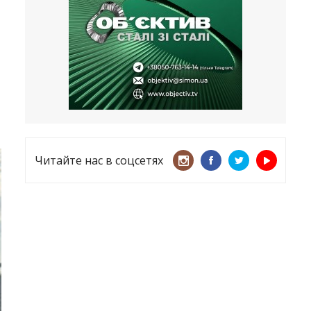
несмотря ни на что
21.05.2026
«ТЦК нарушает закон? Пусть
платят!» Как благодаря штрафу
женщину сняли с учета
15.05.2026
Читайте нас в соцсетях