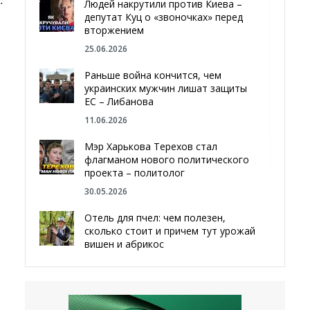
.
Людей накрутили против Киева –
депутат Куц о «звоночках» перед
вторжением
25.06.2026
Раньше война кончится, чем
украинских мужчин лишат защиты
ЕС – Либанова
11.06.2026
Мэр Харькова Терехов стал
флагманом нового политического
проекта – политолог
30.05.2026
Отель для пчел: чем полезен,
сколько стоит и причем тут урожай
вишен и абрикос
29.05.2026
Мы даже делали гробы — мэр
Чугуева, города, который устоял,