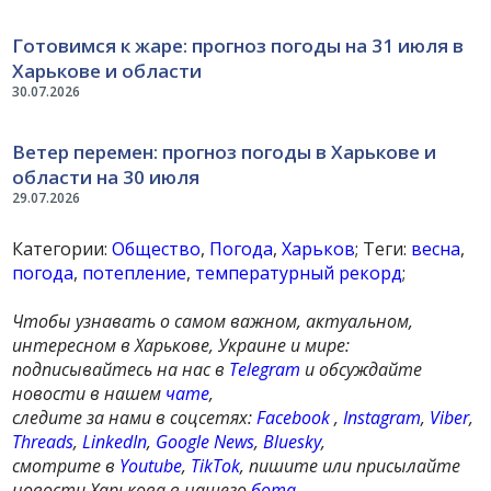
Готовимся к жаре: прогноз погоды на 31 июля в
Харькове и области
30.07.2026
Ветер перемен: прогноз погоды в Харькове и
области на 30 июля
29.07.2026
Категории:
Общество
,
Погода
,
Харьков
; Теги:
весна
,
погода
,
потепление
,
температурный рекорд
;
Чтобы узнавать о самом важном, актуальном,
интересном в Харькове, Украине и мире:
подписывайтесь на нас в
Telegram
и обсуждайте
новости в нашем
чате
,
следите за нами в соцсетях:
Facebook
,
Instagram
,
Viber
,
Threads
,
LinkedIn
,
Google News
,
Bluesky
,
смотрите в
Youtube
,
TikTok
, пишите или присылайте
новости Харькова в нашего
бота
.