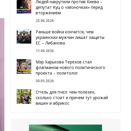
Людей накрутили против Киева –
депутат Куц о «звоночках» перед
вторжением
25.06.2026
Раньше война кончится, чем
украинских мужчин лишат защиты
ЕС – Либанова
11.06.2026
Мэр Харькова Терехов стал
флагманом нового политического
проекта – политолог
30.05.2026
Отель для пчел: чем полезен,
сколько стоит и причем тут урожай
вишен и абрикос
29.05.2026
Мы даже делали гробы — мэр
Чугуева, города, который устоял,