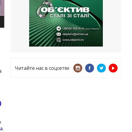
несмотря ни на что
21.05.2026
«ТЦК нарушает закон? Пусть
платят!» Как благодаря штрафу
женщину сняли с учета
15.05.2026
Читайте нас в соцсетях
а
)
е
а
.