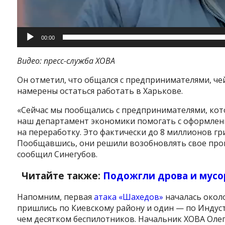
00:00
Видео: пресс-служба ХОВА
Он отметил, что общался с предпринимателями, чей
намерены остаться работать в Харькове.
«Сейчас мы пообщались с предпринимателями, кот
Instagram
Facebook
Twitter
Youtube
наш департамент экономики помогать с оформлени
на переработку. Это фактически до 8 миллионов гр
Пообщавшись, они решили возобновлять свое прои
сообщил Синегубов.
Читайте также:
Подожгли дрова и мусор
Напомним, первая
атака «Шахедов»
началась около
пришлись по Киевскому району и один — по Индустр
чем десятком беспилотников. Начальник ХОВА Оле