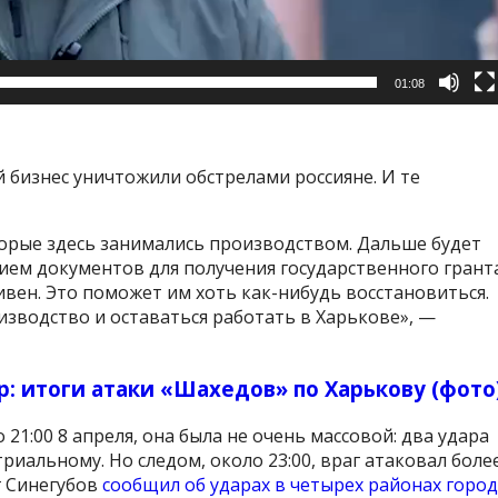
01:08
 бизнес уничтожили обстрелами россияне. И те
орые здесь занимались производством. Дальше будет
ем документов для получения государственного грант
ивен. Это поможет им хоть как-нибудь восстановиться.
зводство и оставаться работать в Харькове», —
: итоги атаки «Шахедов» по Харькову (фото
 21:00 8 апреля, она была не очень массовой: два удара
иальному. Но следом, около 23:00, враг атаковал боле
г Синегубов
сообщил об ударах в четырех районах город