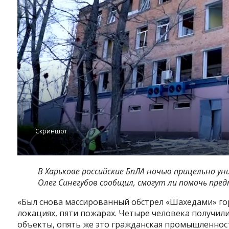
Скриншот
В Харькове российские БпЛА ночью прицельно 
Олег Синегубов сообщил, смогут ли помочь пре
«Был снова массированный обстрел «Шахедами» гор
локациях, пяти пожарах. Четыре человека получил
объекты, опять же это гражданская промышленност