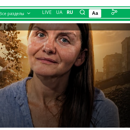
LIVE
UA
RU
Все разделы
Aa