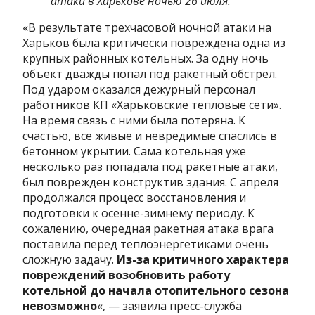
атаки в Харькове ночью 26 июля.
«В результате трехчасовой ночной атаки на
Харьков была критически повреждена одна из
крупных районных котельных. За одну ночь
объект дважды попал под ракетный обстрел.
Под ударом оказался дежурный персонал
работников КП «Харьковские тепловые сети».
На время связь с ними была потеряна. К
счастью, все живые и невредимые спаслись в
бетонном укрытии. Сама котельная уже
несколько раз попадала под ракетные атаки,
был поврежден конструктив здания. С апреля
продолжался процесс восстановления и
подготовки к осенне-зимнему периоду. К
сожалению, очередная ракетная атака врага
поставила перед теплоэнергетиками очень
сложную задачу.
Из-за критичного характера
повреждений возобновить работу
котельной до начала отопительного сезона
невозможно
«, — заявила пресс-служба