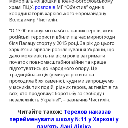
меморіальної дошки в Іоано-Богословському
храмі ПЦУ,
розповів
МГ “Об’єктив” один з
координаторів харківського Євромайдану
Володимир Чистилін.
“О 13:00 вшануємо пам’ять наших героїв, яких
російські терористи вбили під час мирної ходи
біля Палацу спорту у 2015 році. За рік до цього
харків’яни зірвали розчленування України, що
дало можливість на вісім років затримати
початок повномасштабної війни та краще
підготуватись до народного опору. Це
традиційна акція (у минулі роки вона
проходила біля каменю), куди ми запрошуємо
учасників тих подій, рідних героїв, активістів та
всіх, хто продовжує боротьбу за свободу і
незалежність України!”, – зазначив Чистилін.
Читайте також:
Терехов наказав
перейменувати школу №11 у Харкові у
пам’ять Дані Дідіка