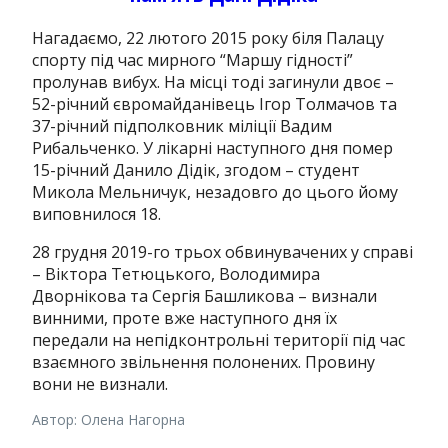
Нагадаємо, 22 лютого 2015 року біля Палацу
спорту під час мирного “Маршу гідності”
пролунав вибух.
На місці тоді загинули двоє –
52-річний євромайданівець Ігор Толмачов та
37-річний підполковник міліції Вадим
Рибальченко.
У лікарні наступного дня помер
15-річний Данило Дідік, згодом – студент
Микола Мельничук, незадовго до цього йому
виповнилося 18.
28 грудня 2019-го трьох обвинувачених у справі
– Віктора Тетюцького, Володимира
Дворнікова та Сергія Башликова – визнали
винними, проте вже наступного дня їх
передали на непідконтрольні території під час
взаємного звільнення полонених.
Провину
вони не визнали.
Автор: Олена Нагорна