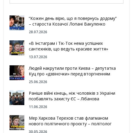
“Кожен день вірю, що я повернусь додому”
– староста Козачої Лопані Вакуленко
28.07.2026
«В Інстаграм і Тік-Ток нема успішних
сантехніків, що ведуть красиве життя»
13.07.2026
Людей накрутили проти Києва – депутатка
Куц про «дзвіночки» перед вторгненням
25.06.2026
Раніше війні кінець, ніж чоловіків з України
позбавлять захисту ЄС – Лібанова
11.06.2026
Мер Харкова Терехов став флагманом
нового політичного проєкту – політолог
30.05.2026