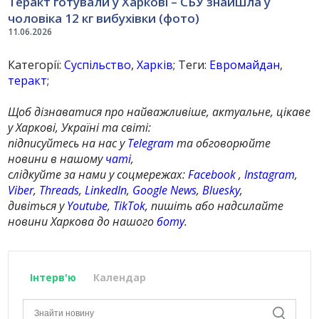
Теракт готували у Харкові – СБУ знайшла у
чоловіка 12 кг вибухівки (фото)
11.06.2026
Категорії:
Суспільство
,
Харків
; Теги:
Евромайдан
,
теракт
;
Щоб дізнаватися про найважливіше, актуальне, цікаве
у Харкові, Україні та світі:
підписуйтесь на нас у
Telegram
та обговорюйте
новини в нашому
чаті
,
слідкуйте за нами у соцмережах:
Facebook
,
Instagram
,
Viber
,
Threads
,
LinkedIn
,
Google News
,
Bluesky
,
дивіться у
Youtube
,
TikTok
, пишіть або надсилайте
новини Харкова до нашого
боту
.
Інтерв'ю
Календар