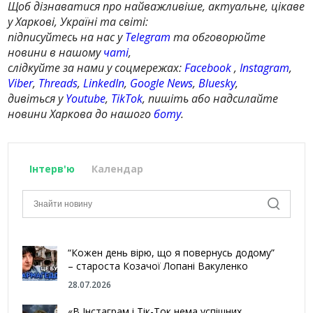
Щоб дізнаватися про найважливіше, актуальне, цікаве
у Харкові, Україні та світі:
підписуйтесь на нас у
Telegram
та обговорюйте
новини в нашому
чаті
,
слідкуйте за нами у соцмережах:
Facebook
,
Instagram
,
Viber
,
Threads
,
LinkedIn
,
Google News
,
Bluesky
,
дивіться у
Youtube
,
TikTok
, пишіть або надсилайте
новини Харкова до нашого
боту
.
Інтерв'ю
Календар
“Кожен день вірю, що я повернусь додому”
– староста Козачої Лопані Вакуленко
28.07.2026
«В Інстаграм і Тік-Ток нема успішних