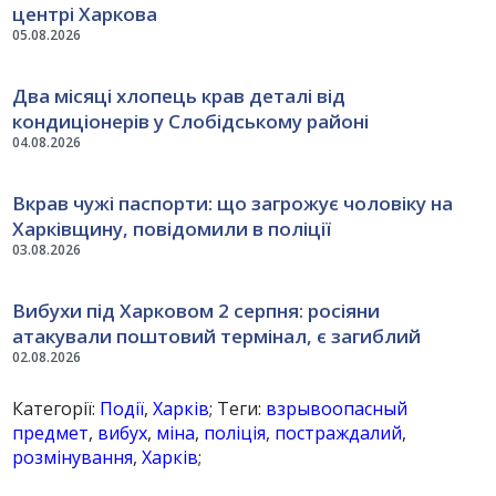
центрі Харкова
05.08.2026
Два місяці хлопець крав деталі від
кондиціонерів у Слобідському районі
04.08.2026
Вкрав чужі паспорти: що загрожує чоловіку на
Харківщину, повідомили в поліції
03.08.2026
Вибухи під Харковом 2 серпня: росіяни
атакували поштовий термінал, є загиблий
02.08.2026
Категорії:
Події
,
Харків
; Теги:
взрывоопасный
предмет
,
вибух
,
міна
,
поліція
,
постраждалий
,
розмінування
,
Харків
;