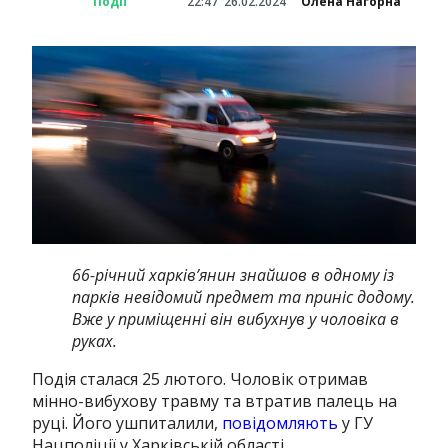
Події
22:47
26.02.2024
Олена Нагорна
66-річний харків’янин знайшов в одному із
парків невідомий предмет та приніс додому.
Вже у приміщенні він вибухнув у чоловіка в
руках.
Подія сталася 25 лютого.
Чоловік отримав
мінно-вибухову травму та втратив палець на
руці.
Його ушпиталили,
повідомляють
у ГУ
Нацполіції у Харківській області.