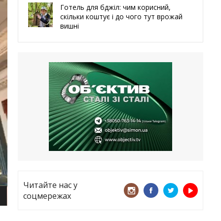
Готель для бджіл: чим корисний,
скільки коштує і до чого тут врожай
вишні
29.05.2026
Ми навіть робили труни – мер
Чугуєва, міста, яке встояло попри
все
21.05.2026
«ТЦК порушує закон? Нехай
платять!» Як завдяки штрафу жінку
виключили з обліку
15.05.2026
Читайте нас у
соцмережах