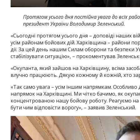
Протягом усього дня постійна увага до всіх райо
президент України Володимир Зеленський.
«Сьогодні протягом усього дня – доповіді наших вій
усім районам бойових дій. Харківщина – райони пор
дії. За цей день нашим Силам оборони та безпеки Ук
стабілізувати ситуацію», – прокоментував Зеленськ
«Окупанта, який зайшов на Харківщину, всіма засо
влучно працюють. Дякую кожному й кожній, хто зар
«Так само увага – усім іншим напрямкам. Особливо
напрямок на Харківщині. Ми чітко бачимо, як окупа
концентрованою нашу бойову роботу. Реагуємо на ц
бути чим відповісти ворогу», – заявив Зеленський.
Відеопрогравач