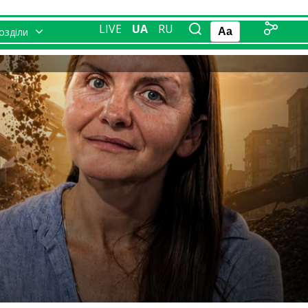
LIVE
UA
RU
розділи
Aa