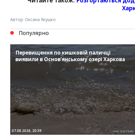
Читайте також:
Розгортаються дода
Хар
Автор: Оксана Якушко
Популярно
Перевищення по кишковій паличці
виявили в Основ’янському озері Харкова
07.08.2026, 20:39