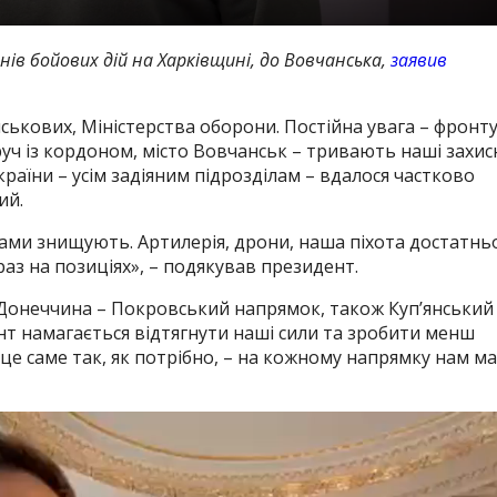
нів бойових дій на Харківщині, до Вовчанська,
заявив
ськових, Міністерства оборони. Постійна увага – фронту
уч із кордоном, місто Вовчанськ – тривають наші захис
раїни – усім задіяним підрозділам – вдалося частково
ий.
бами знищують. Артилерія, дрони, наша піхота достатнь
аз на позиціях», – подякував президент.
 Донеччина – Покровський напрямок, також Куп’янський
нт намагається відтягнути наші сили та зробити менш
е саме так, як потрібно, – на кожному напрямку нам ма