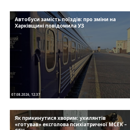
Автобуси замість поїздів: про зміни на
Харківщині повідомила УЗ
07.08.2026, 12:37
Як прикинутися хворим: ухилянтів
«готував» ексголова психіатричної МСЕК –