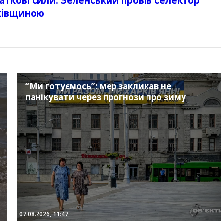
ткові сили: Зеленський провів селектор
ківщиною
“Ми готуємось”: мер закликав не
панікувати через прогнози про зиму
07.08.2026, 11:47