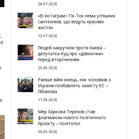
28.07.2026
«В Інстаграм і Тік-Ток нема успішних
сантехніків, що ведуть красиве
життя»
,
13.07.2026
ні
Людей накрутили проти Києва –
депутатка Куц про «дзвіночки»
перед вторгненням
о
25.06.2026
Раніше війні кінець, ніж чоловіків з
України позбавлять захисту ЄС –
Лібанова
є
11.06.2026
Мер Харкова Терехов став
флагманом нового політичного
проєкту – політолог
30.05.2026