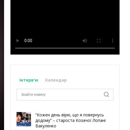
Інтерв'ю
Календар
“Кожен день вірю, що я повернусь
додому” – староста Козачої Лопані
Вакуленко