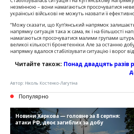
Стабілізувалась ситуація і на Куп’янському напрям
незмінною – вони намагаються просочуватися неве
українські військові не можуть назвати її ефективн
“
Можу сказати, що Купʼянський напрямок залишається
напрямку ситуація така ж сама, як і на більшості на
намагаються просочуватися малими групами штурмо
великої кількості бронетехніки. Але за останню доб
напрямку вдалося стабілізувати ситуацію і ворог ві
Читайте також:
Понад двадцять разів р
д
Автор: Ніколь Костенко-Лагутіна
Популярно
Новини Харкова — головне за 8 серпня:
атаки РФ, двоє загиблих за добу