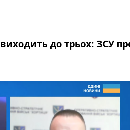
г виходить до трьох: ЗСУ пр
л