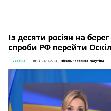
Із десяти росіян на бере
спроби РФ перейти Оскі
Україна
10:39
26.11.2024
Ніколь Костенко-Лагутіна