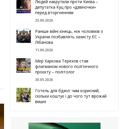
Людей накрутили проти Києва –
депутатка Куц про «дзвіночки»
перед вторгненням
25.06.2026
Раніше війні кінець, ніж чоловіків з
України позбавлять захисту ЄС –
Лібанова
11.06.2026
Мер Харкова Терехов став
флагманом нового політичного
проєкту – політолог
30.05.2026
Готель для бджіл: чим корисний,
скільки коштує і до чого тут врожай
вишні
29.05.2026
Ми навіть робили труни – мер
Чугуєва, міста, яке встояло попри