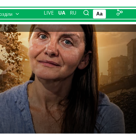
LIVE
UA
RU
розділи
Aa