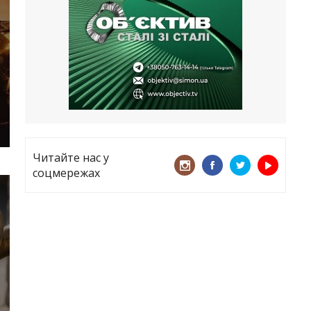
все
21.05.2026
«ТЦК порушує закон? Нехай
платять!» Як завдяки штрафу жінку
виключили з обліку
15.05.2026
Читайте нас у
соцмережах