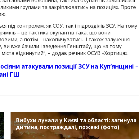
ку. За словами Волошина, тактика окупантів залишилася
ликими групами та закріплюватись на позиціях. Проте
ою.
 під контролем, як СОУ, так і підрозділів ЗСУ. На тому
прямків – це тактика окупантів така, що вони
вими, а потім – накопичуватись. І також залучення
у, ви вже бачили і зведення Генштабу, що на тому
д міста відкинутий
“, – додав речник ОСУВ «Хортиця».
осіяни атакували позиції ЗСУ на Куп’янщині –
ані ГШ
Вибухи лунали у Києві та області: загинула
дитина, постраждалі, пожежі (фото)