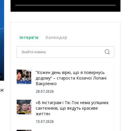
Інтерв'ю
Календар
“Кожен день вірю, що я повернусь
додому” – староста Козачої Лопані
Вакуленко
 ж
28.07.2026
«В Інстаграм і Тік-Ток нема успішних
сантехніків, що ведуть красиве
життя»
13.07.2026