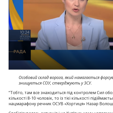
Особовий склад ворога, який намагається форсув
знищується СОУ, стверджують у ЗСУ.
“
Тобто, там все знаходиться під контролем Сил обо
кількості 8-10 чоловік, то із тієї кількості підіймаєт
нацмарафону р
ечник ОСУВ «Хортиця» Назар Волош