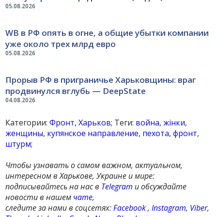
05.08.2026
WB в РФ опять в огне, а общие убытки компании
уже около трех млрд евро
05.08.2026
Прорыв РФ в приграничье Харьковщины: враг
продвинулся вглубь — DeepState
04.08.2026
Категории:
Фронт
,
Харьков
; Теги:
война
,
жінки
,
женщины
,
купянское направление
,
пехота
,
фронт
,
штурм
;
Чтобы узнавать о самом важном, актуальном,
интересном в Харькове, Украине и мире:
подписывайтесь на нас в
Telegram
и обсуждайте
новости в нашем
чате
,
следите за нами в соцсетях:
Facebook
,
Instagram
,
Viber
,