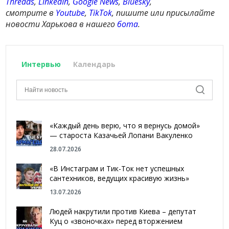
Threads
,
LinkedIn
,
Google News
,
Bluesky
,
смотрите в
Youtube
,
TikTok
, пишите или присылайте
новости Харькова в нашего
бота
.
Интервью
Календарь
«Каждый день верю, что я вернусь домой»
— староста Казачьей Лопани Вакуленко
28.07.2026
«В Инстаграм и Тик-Ток нет успешных
сантехников, ведущих красивую жизнь»
13.07.2026
Людей накрутили против Киева – депутат
Куц о «звоночках» перед вторжением