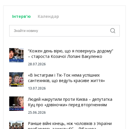
Інтерв'ю
Календар
“Кожен день вірю, що я повернусь додому”
– староста Козачої Лопані Вакуленко
28.07.2026
«В Інстаграм і Тік-Ток нема успішних
сантехніків, що ведуть красиве життя»
13.07.2026
Людей накрутили проти Києва – депутатка
Куц про «дзвіночки» перед вторгненням
25.06.2026
Раніше війні кінець, ніж чоловіків з України
позбавлять захисту ЄС – Лібанова