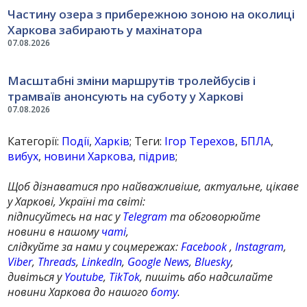
Частину озера з прибережною зоною на околиці
Харкова забирають у махінатора
07.08.2026
Масштабні зміни маршрутів тролейбусів і
трамваїв анонсують на суботу у Харкові
07.08.2026
Категорії:
Події
,
Харків
; Теги:
Ігор Терехов
,
БПЛА
,
вибух
,
новини Харкова
,
підрив
;
Щоб дізнаватися про найважливіше, актуальне, цікаве
у Харкові, Україні та світі:
підписуйтесь на нас у
Telegram
та обговорюйте
новини в нашому
чаті
,
слідкуйте за нами у соцмережах:
Facebook
,
Instagram
,
Viber
,
Threads
,
LinkedIn
,
Google News
,
Bluesky
,
дивіться у
Youtube
,
TikTok
, пишіть або надсилайте
новини Харкова до нашого
боту
.