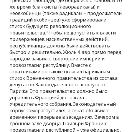
Гревской площади, где общались с толпой. В то
же время бланкисты (леворадикалы) и
неоякобинцы (также радикалы – продолжатели
традиций якобинцев) уже сформировали
список будущего революционного
правительства. Чтобы не допустить к власти
приверженцев насильственных действий,
республиканцы должны были действовать
быстро и решительно. Жюль Фавр прямо перед
народом заявил о свержении империи и
провозгласил республику. Вместе с
соратниками он также огласил парижанам
список Временного правительства из состава
депутатов Законодательного корпуса от
Парижа. Это правительство должно было
управлять Францией до созыва
Учредительного собрания. Законодательный
корпус самораспустился, а сенат объявил о
временном перерыве в заседаниях. Вечером в
тронном зале дворца Тюильри Францию
провозгласили республикой – уже официально,