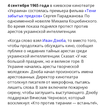
4 сентября 1965 года
в киевском кинотеатре
«Украина» состоялась премьера фильма
«Тени
забытых предков»
Сергея Параджанова. По
одноименной новелле Михаила Коцюбинского.
Во время показа поднялся протест против
арестов украинской интеллигенции.
«Когда слово взял
Иван Дзюба
, то вместо того,
чтобы продолжать обсуждать кино, сообщил
публике о недавних тайных арестах среди
украинской интеллигенции. Сказал: «У нас
большой праздник, но и великое горе. В
Украине начались аресты творческой
молодежи». Дзюба начал произносить имена
арестованных. Директор кинотеатра
оттолкнул писателя от микрофона, пытаясь
лишить слова. В зале включили пожарную
сирену, чтобы заглушить выступающего. Дзюбу
поддержал Вячеслав Черновол, который
воскликнул: «Кто против тирании — встаньте!»,