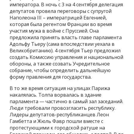
императора. В ночь с 3 на 4 сентября делегация
депутатов провела переговоры с супругой
Наполеона ІІІ – императрицей Евгенией,
которая была регентом Франции во время
участия мужа в войне с Пруссией. Она
предложила принять власть главе парламента
Адольфу Тьеру (сама впоследствии уехала в
Великобританию). 4 сентября Тьер предложил
создать Комиссию управления и национальной
обороны, а также созвать Учредительное
собрание, чтобы определить дальнейшую
форму правления для государства.
В то же время ситуация на улицах Парижа
накалялась. Толпа ворвалась в здание
парламента — частично в самый зал заседаний.
Люди требовали провозгласить республику.
Лидеры депутатов-республиканцев Леон
Гамбетта и Жюль Фавр пошли вместе с
протестующими к городской ратуше на