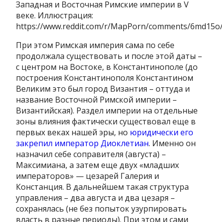
Западная и Восточная Римские империи в V
веке. Иллюстрация:
https://www.reddit.com/r/MapPorn/comments/6md15o/f
При этом Римская империя сама по себе
продолжала существовать и после этой даты –
с центром на Востоке, в Константинополе (до
построения Константинополя Константином
Великим это был город Византия – оттуда и
название Восточной Римской империи –
Византийская). Раздел империи на отдельные
зоны влияния фактически существовал еще в
первых веках нашей эры, но
юридически его
закрепил император Диоклетиан
. Именно он
назначил себе соправителя (августа) –
Максимиана, а затем еще двух «младших
императоров» — цезарей Галерия и
Констанция. В дальнейшем такая структура
управления – два августа и два цезаря –
сохранялась (не без попыток узурпировать
власть в разные периоды). При этом и сами