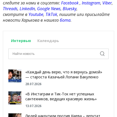
следите за нами в соцсетях:
Facebook
,
Instagram
,
Viber
,
Threads
,
LinkedIn
,
Google News
,
Bluesky
,
смотрите в
Youtube
,
TikTok
, пишите или присылайте
новости Харькова в нашего
бота
.
Интервью
Календарь
«Каждый день верю, что я вернусь домой»
— староста Казачьей Лопани Вакуленко
28.07.2026
«В Инстаграм и Тик-Ток нет успешных
сантехников, ведущих красивую жизнь»
13.07.2026
Людей накрутили против Киева – депутат