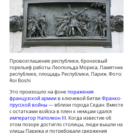
Провозглашение республики, бронзовый
горельеф работы Леопольда Мориса, Памятник
республике, площадь Республики, Париж. Фото:
Roi Boshi
Это произошло на фоне
поражения
французской армии
в ключевой битве
Франко-
прусской войны
— вблизи города Седан. Вместе
с остатками войска в плен к немцам сдался
император Наполеон III
. Когда известие об
этом позоре достигло столицы, люди вышли на
улицы Парижа и потребовали свержения