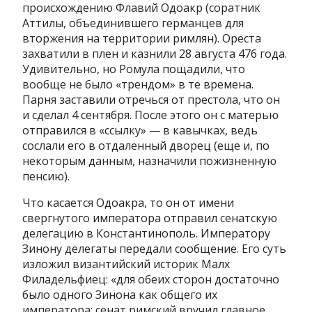
происхождению Флавий Одоакр (соратник
Аттилы, объединившего германцев для
вторжения на территории римлян). Ореста
захватили в плен и казнили 28 августа 476 года.
Удивительно, но Ромула пощадили, что
вообще не было «трендом» в те времена.
Парня заставили отречься от престола, что он
и сделал 4 сентября. После этого он с матерью
отправился в «ссылку» — в кавычках, ведь
сослали его в отдаленный дворец (еще и, по
некоторым данным, назначили пожизненную
пенсию).
Что касается Одоакра, то он от имени
свергнутого императора отправил сенатскую
делегацию в Константинополь. Императору
Зинону делегаты передали сообщение. Его суть
изложил византийский историк Малх
Филадельфиец: «для обеих сторон достаточно
было одного Зинона как общего их
императора; сенат римский вручил главное