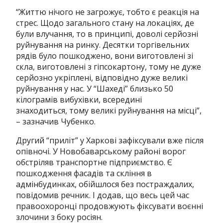
“Життю нічого не загрожує, тобто є реакція на
стрес. Щодо загального стану на локаціях, де
були влучання, то в принципі, доволі серйозні
руйнування на ринку. Десятки торгівельних
рядів було пошкоджено, вони виготовлені зі
скла, виготовлені з гіпсокартону, тому не дуже
серйозно укріплені, відповідно дуже великі
руйнування у нас. У “Шахеді” близько 50
кілограмів вибухівки, всередині
знаходиться, тому великі руйнування на місці”,
– зазначив Чубенко.
Другий “приліт” у Харкові зафіксували вже після
опівночі. У Новобаварському районі ворог
обстріляв транспортне підприємство. Є
пошкодження фасадів та скління в
адмінбудинках, обійшлося без постраждалих,
повідомив речник. І додав, що весь цей час
правоохоронці продовжують фіксувати воєнні
злочини з боку росіян.