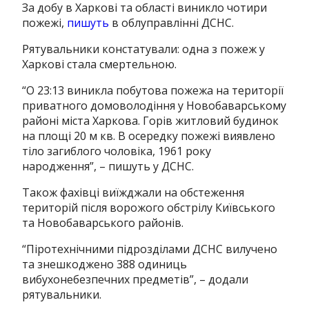
За добу в Харкові та області виникло чотири
пожежі,
пишуть
в облуправлінні ДСНС.
Рятувальники констатували: одна з пожеж у
Харкові стала смертельною.
“О 23:13 виникла побутова пожежа на території
приватного домоволодіння у Новобаварському
районі міста Харкова. Горів житловий будинок
на площі 20 м кв. В осередку пожежі виявлено
тіло загиблого чоловіка, 1961 року
народження”, – пишуть у ДСНС.
Також фахівці виїжджали на обстеження
територій після ворожого обстрілу Київського
та Новобаварського районів.
“Піротехнічними підрозділами ДСНС вилучено
та знешкоджено 388 одиниць
вибухонебезпечних предметів”, – додали
рятувальники.