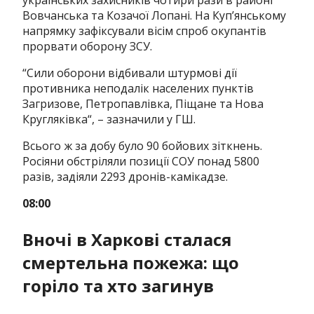
Вовчанська та Козачої Лопані. На Куп’янському
напрямку зафіксували вісім спроб окупантів
прорвати оборону ЗСУ.
“Сили оборони відбивали штурмові дії
противника неподалік населених пунктів
Загризове, Петропавлівка, Піщане та Нова
Кругляківка“, – зазначили у ГШ.
Всього ж за добу було 90 бойових зіткнень.
Росіяни обстріляли позиції СОУ понад 5800
разів, задіяли 2293 дронів-камікадзе.
08:00
Вночі в Харкові сталася
смертельна пожежа: що
горіло та хто загинув