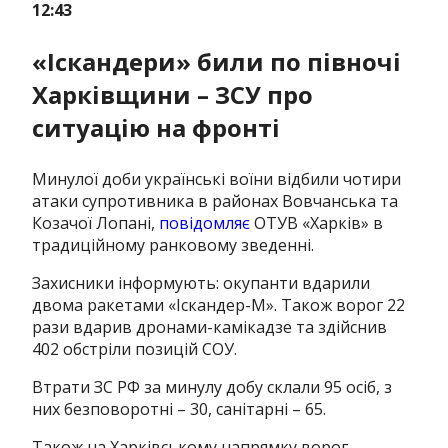
12:43
«Іскандери» били по півночі
Харківщини – ЗСУ про
ситуацію на фронті
Минулої доби українські воїни відбили чотири
атаки супротивника в районах Вовчанська та
Козачої Лопані,
повідомляє
ОТУВ «Харків» в
традиційному ранковому зведенні.
Захисники інформують: окупанти вдарили
двома ракетами «Іскандер-М». Також ворог 22
рази вдарив дронами-камікадзе та здійснив
402 обстріли позицій СОУ.
Втрати ЗС РФ за минулу добу склали 95 осіб, з
них безповоротні – 30, санітарні – 65.
Також на Харківському напрямку ворог