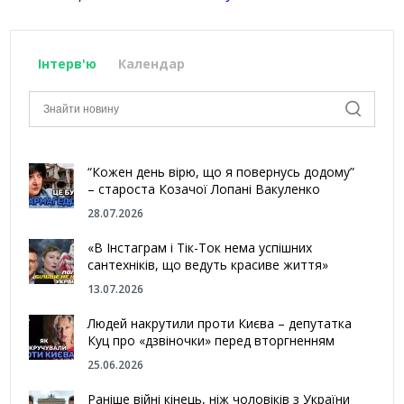
Інтерв'ю
Календар
“Кожен день вірю, що я повернусь додому”
– староста Козачої Лопані Вакуленко
28.07.2026
«В Інстаграм і Тік-Ток нема успішних
сантехніків, що ведуть красиве життя»
13.07.2026
Людей накрутили проти Києва – депутатка
Куц про «дзвіночки» перед вторгненням
25.06.2026
Раніше війні кінець, ніж чоловіків з України