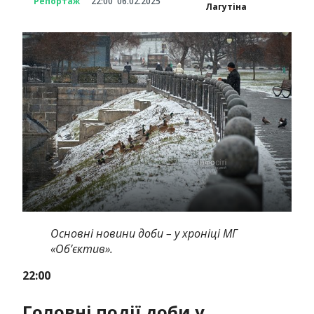
Репортаж
22:00
06.02.2025
Лагутіна
Основні новини доби – у хроніці МГ
«Об’єктив».
22:00
Головні події доби у