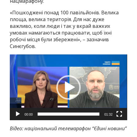
нацмарафону.
«Пошкоджені понад 100 павільйонів. Велика
площа, велика територія. Для нас дуже
важливо, коли люди і так у вкрай важких
умовах намагаються працювати, щоб їхні
робочі місця були збережені», – зазначив
Синєгубов.
Відеопрогравач
00:00
01:32
Відео: національний телемарафон “Єдині новини”