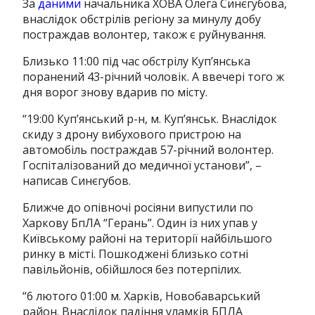
За
даними
начальника ХОВА Олега Синєгубова,
внаслідок обстрілів регіону за минулу добу
постраждав волонтер, також є руйнування.
Близько 11:00 під час обстрілу Куп’янська
поранений 43-річний чоловік. А ввечері того ж
дня ворог знову вдарив по місту.
“19:00 Куп’янський р-н, м. Куп’янськ. Внаслідок
скиду з дрону вибухового пристрою на
автомобіль постраждав 57-річний волонтер.
Госпіталізований до медичної установи”, –
написав Синєгубов.
Ближче до опівночі росіяни випустили по
Харкову БпЛА “Герань”. Один із них упав у
Київському районі на території найбільшого
ринку в місті. Пошкоджені близько сотні
павільйонів, обійшлося без потерпілих.
“6 лютого 01:00 м. Харків, Новобаварський
район. Внаслідок падіння уламків БПЛА