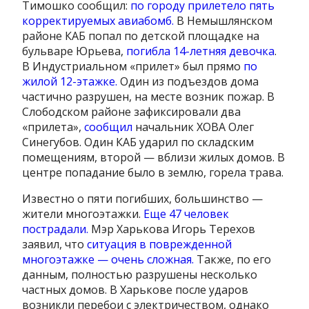
Тимошко сообщил:
по городу прилетело пять
корректируемых авиабомб.
В Немышлянском
районе КАБ попал по детской площадке на
бульваре Юрьева,
погибла 14-летняя девочка
.
В Индустриальном «прилет» был прямо
по
жилой 12-этажке.
Один из подъездов дома
частично разрушен, на месте возник пожар. В
Слободском районе зафиксировали два
«прилета»,
сообщил
начальник ХОВА Олег
Синегубов. Один КАБ ударил по складским
помещениям, второй — вблизи жилых домов. В
центре попадание было в землю, горела трава.
Известно о пяти погибших, большинство —
жители многоэтажки.
Еще 47 человек
пострадали.
Мэр Харькова Игорь Терехов
заявил, что
ситуация в поврежденной
многоэтажке — очень сложная.
Также, по его
данным, полностью разрушены несколько
частных домов. В Харькове после ударов
возникли перебои с электричеством, однако