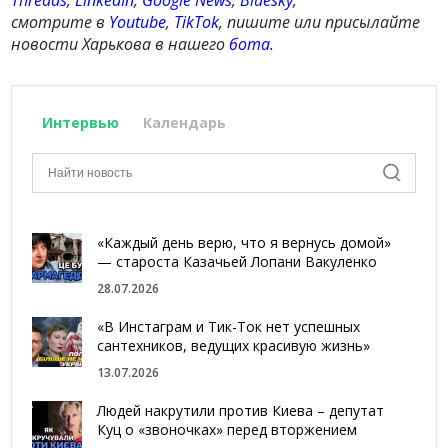
Threads
,
LinkedIn
,
Google News
,
Bluesky
,
смотрите в
Youtube
,
TikTok
, пишите или присылайте
новости Харькова в нашего
бота
.
Интервью
Календарь
«Каждый день верю, что я вернусь домой»
— староста Казачьей Лопани Вакуленко
28.07.2026
«В Инстаграм и Тик-Ток нет успешных
сантехников, ведущих красивую жизнь»
13.07.2026
Людей накрутили против Киева – депутат
Куц о «звоночках» перед вторжением